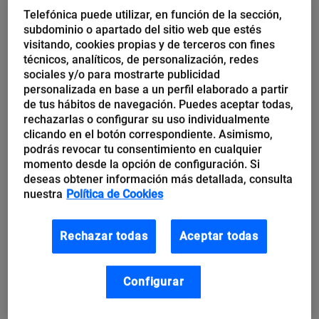
al consumidor
y con una fuerte estacionalidad en las
Telefónica puede utilizar, en función de la sección,
ventas concentrado en el periodo navideño.
subdominio o apartado del sitio web que estés
visitando, cookies propias y de terceros con fines
técnicos, analíticos, de personalización, redes
Frente a esta situación, Imaginarium logró desarrollar
sociales y/o para mostrarte publicidad
un gran catálogo de productos educativos y lúdicos
personalizada en base a un perfil elaborado a partir
de tus hábitos de navegación. Puedes aceptar todas,
de alta calidad y diseño, lo que entre otras cosas
rechazarlas o configurar su uso individualmente
supuso
romper la estacionalidad a través de la
clicando en el botón correspondiente. Asimismo,
percepción de sus productos como algo más que un
podrás revocar tu consentimiento en cualquier
momento desde la opción de configuración. Si
juguete
. Apuesta que posteriormente han sabido
deseas obtener información más detallada, consulta
desarrollar a través de la extensión de nuevos
nuestra
Política de Cookies
productos y servicios que les ha posicionado como
una
marca de servicios a la infancia y a la familia.
Rechazar todas
Aceptar todas
Algunas de las
claves de su éxito
se basan en:
Configurar
Saber
adaptarse al consumidor
. La compañía