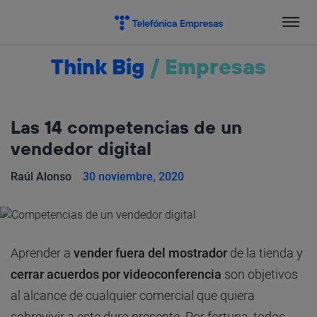
Salta
el
contenido
Think Big
/
Empresas
Las 14 competencias de un
vendedor digital
Raúl Alonso
30 noviembre, 2020
Aprender a
vender fuera del mostrador
de la tienda y
cerrar acuerdos por videoconferencia
son objetivos
al alcance de cualquier comercial que quiera
sobrevivir a este duro presente. Por fortuna, todos