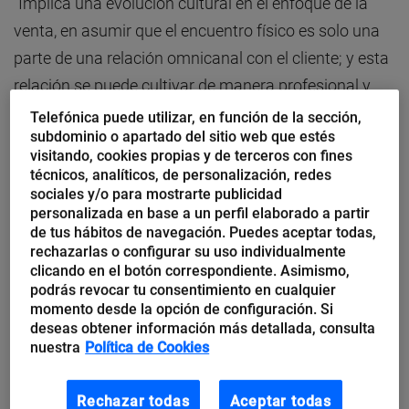
“Implica una evolución cultural en el enfoque de la
venta, en asumir que el encuentro físico es solo una
parte de una relación omnicanal con el cliente; y esta
relación se puede cultivar de manera profesional y
humana”, explica en su libro dirigiéndose tanto a una
Telefónica puede utilizar, en función de la sección,
subdominio o apartado del sitio web que estés
multinacional como a la tienda de la esquina.
visitando, cookies propias y de terceros con fines
técnicos, analíticos, de personalización, redes
El vendedor digital no pierde
sociales y/o para mostrarte publicidad
oportunidades de venta
personalizada en base a un perfil elaborado a partir
de tus hábitos de navegación. Puedes aceptar todas,
rechazarlas o configurar su uso individualmente
Una de las fortalezas de la venta en la cultura del
clicando en el botón correspondiente. Asimismo,
pequeño comercio es no dejar escapar sin compra a
podrás revocar tu consentimiento en cualquier
cualquiera que visite su tienda. La pregunta es si
momento desde la opción de configuración. Si
deseas obtener información más detallada, consulta
hace ahora lo mismo cuando le llega una consulta
nuestra
Política de Cookies
por teléfono, redes sociales o WhatsApp.
Rechazar todas
Aceptar todas