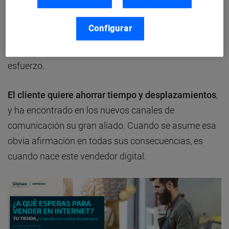
Mahé reflexiona sobre ese hábito, cada vez más
asentado en el consumidor, de explorar su compra
Configurar
por estos nuevos canales a los que en muchos casos
nos resistimos a prestar la debida atención y…
esfuerzo.
El cliente quiere ahorrar tiempo y desplazamientos
,
y ha encontrado en los nuevos canales de
comunicación su gran aliado. Cuando se asume esa
obvia afirmación en todas sus consecuencias, es
cuando nace este vendedor digital.