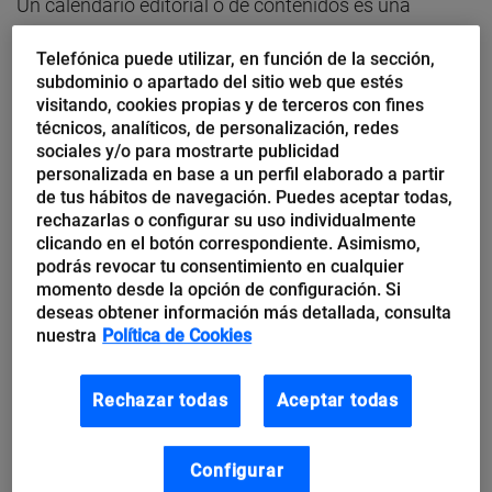
Un calendario editorial o de contenidos es una
planificación de tus piezas para tus diferentes
Telefónica puede utilizar, en función de la sección,
canales
digitales. Debe contemplar una serie de
subdominio o apartado del sitio web que estés
ítems para luego analizar qué contenido ha tenido
visitando, cookies propias y de terceros con fines
técnicos, analíticos, de personalización, redes
más éxito, qué formato ha calado más en la
sociales y/o para mostrarte publicidad
audiencia, qué palabras clave has utilizado, qué
personalizada en base a un perfil elaborado a partir
de tus hábitos de navegación. Puedes aceptar todas,
hashtags
te han proporcionado más visibilidad…
rechazarlas o configurar su uso individualmente
clicando en el botón correspondiente. Asimismo,
Si no tienes una planificación de tus contenidos, lo
podrás revocar tu consentimiento en cualquier
momento desde la opción de configuración. Si
más probable es que te pases horas y horas viendo
deseas obtener información más detallada, consulta
qué publican otros sin rentabilizar tu propio canal.
nuestra
Política de Cookies
El calendario de contenidos es una pieza más dentro
Rechazar todas
Aceptar todas
de tu estrategia de marketing, no es un llanero
solitario.
Debe estar vinculado con tus
objetivos
Configurar