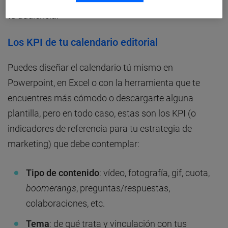
SMART
y plasmar aquellos temas que conectan con
tu audiencia.
Los KPI de tu calendario editorial
Puedes diseñar el calendario tú mismo en
Powerpoint, en Excel o con la herramienta que te
encuentres más cómodo o descargarte alguna
plantilla, pero en todo caso, estas son los KPI (o
indicadores de referencia para tu estrategia de
marketing) que debe contemplar:
Tipo de contenido
: vídeo, fotografía, gif, cuota,
boomerangs
, preguntas/respuestas,
colaboraciones, etc.
Tema
: de qué trata y vinculación con tus