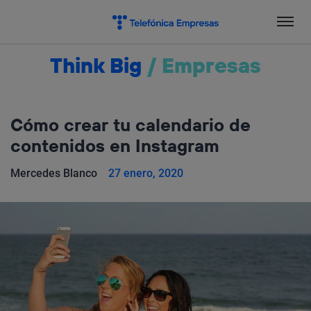
Salta
el
contenido
Think Big
/
Empresas
Cómo crear tu calendario de
contenidos en Instagram
Mercedes Blanco
27 enero, 2020