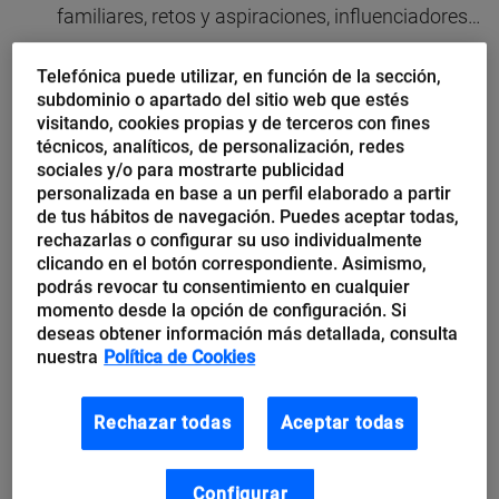
familiares, retos y aspiraciones, influenciadores…
Localización:
canales por los que descubre tu
Telefónica puede utilizar, en función de la sección,
negocio, fuentes de información que utiliza (qué
subdominio o apartado del sitio web que estés
visitando, cookies propias y de terceros con fines
lee, escucha y ve para solucionar sus problemas
técnicos, analíticos, de personalización, redes
tanto en busca de información como de ocio).
sociales y/o para mostrarte publicidad
personalizada en base a un perfil elaborado a partir
Persuasión
:
de tus hábitos de navegación. Puedes aceptar todas,
Problemas y necesidades: ¿qué busca?
rechazarlas o configurar su uso individualmente
clicando en el botón correspondiente. Asimismo,
Barreras para hacer uso del producto o
podrás revocar tu consentimiento en cualquier
momento desde la opción de configuración. Si
servicio, productos sustitutorios y
deseas obtener información más detallada, consulta
experiencias previas negativas y positivas.
nuestra
Política de Cookies
Competencia, prestando interés a las
Rechazar todas
Aceptar todas
fortalezas y debilidades de tu oferta (precio,
variedad, facilidad de uso, canales de
Configurar
venta…). Un punto en el que no hay que dar