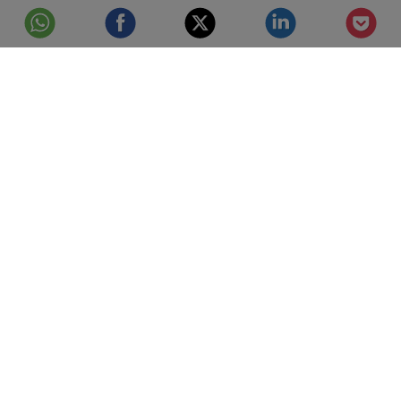
© Telefónica S.A.
Aviso Legal
Protección de datos
Política de cookies
Accesibilidad
Mejor conectados
Configuración de cookies