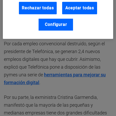
pendiente de las pymes, Emilio Gayo señaló que
la
Rechazar todas
Aceptar todas
digitalización puede incrementar su productividad
entre un 15% y un 25%
.
Configurar
Empleos digitales
Por cada empleo convencional destruido, según el
presidente de Telefónica, se generan 2,4 nuevos
empleos digitales que hay que cubrir. Asimismo,
explicó que Telefónica pone a disposición de las
pymes una serie de
herramientas para mejorar su
formación digital
.
Por su parte, la exministra Cristina Garmendia,
manifestó que la mayoría de las pequeñas y
medianas empresas tiene dos grandes dificultades