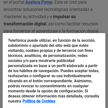
en el portal
Acelera Pyme
. Este se creó para
encontrar soluciones tecnológicas orientadas a
mantener su actividad y e
impulsar su
transformación digital
, así como facilitar recursos
para fomentar el aprendizaje y la formación digital.
Telefónica puede utilizar, en función de la sección,
También se destacaron en el encuentro las
subdominio o apartado del sitio web que estés
visitando, cookies propias y de terceros con fines
competencias digitales básicas en el ámbito
técnicos, analíticos, de personalización, redes
laboral
. Según Thierry Breton, comisario europeo de
sociales y/o para mostrarte publicidad
personalizada en base a un perfil elaborado a partir
Mercado Interior, dos quintas partes de los
de tus hábitos de navegación. Puedes aceptar todas,
trabajadores europeos carece de ellas y Javier
rechazarlas o configurar su uso individualmente
Beltrán, de McKinsey, recordó que,
entre los países
clicando en el botón correspondiente. Asimismo,
podrás revocar tu consentimiento en cualquier
de la UE, España ocupa el decimoquinto puesto.
momento desde la opción de configuración. Si
deseas obtener información más detallada, consulta
nuestra
Política de Cookies
Sobre la transformación digital, como asignatura