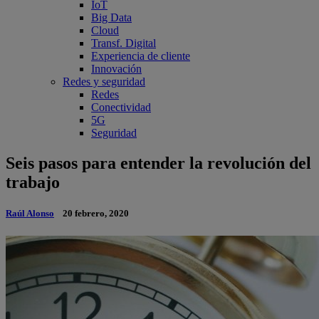
IoT
Big Data
Cloud
Transf. Digital
Experiencia de cliente
Innovación
Redes y seguridad
Redes
Conectividad
5G
Seguridad
Seis pasos para entender la revolución del
trabajo
Raúl Alonso
20 febrero, 2020