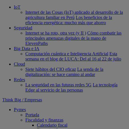
IoT
Internet de las Cosas (IoT) aplicado al desarrollo de la
agricultura familiar en Perú
Los beneficios de la
eficiencia energética: mucho más que ahorro
Seguridad
Internet se ha roto, otra vez (y II )
Cómo combatir las
principales amenazas digitales de la mano de
ElevenPaths
Big Data e IA
Computación cuántica e Inteligencia Artificial
Esta
semana en el blog de LUCA: Del al 16 al 22 de julio
Cloud
Siete hábitos del CIO eficaz
La senda de la
digitalización: se hace camino al andar
Redes
La seguridad en las futuras redes 5G
La tecnología
Edge al servicio de las personas
Think Big
/
Empresas
Pymes
Portada
Fiscalidad y finanzas
Calendario fiscal