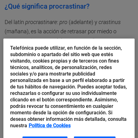
¿Qué significa procrastinar?
Del latín
procrastinare
:
pro
(adelante) y
crastinus
(mañana), es la acción de retrasar por miedo o
pereza acciones que deberíamos realizar cuanto
Telefónica puede utilizar, en función de la sección,
antes. Simplemente significa
dejar para mañana
subdominio o apartado del sitio web que estés
cosas que tendríamos que hacer hoy
.
visitando, cookies propias y de terceros con fines
técnicos, analíticos, de personalización, redes
sociales y/o para mostrarte publicidad
A menudo intento averiguar cuáles son los motivos
personalizada en base a un perfil elaborado a partir
de mi procrastinación. Pienso en realizar una tarea,
de tus hábitos de navegación. Puedes aceptar todas,
rechazarlas o configurar su uso individualmente
pero acabo realizando otra y me digo a mí mismo:
clicando en el botón correspondiente. Asimismo,
«Mañana la haré».
podrás revocar tu consentimiento en cualquier
momento desde la opción de configuración. Si
deseas obtener información más detallada, consulta
Cuando tenemos que enfrentarnos a una tarea que
nuestra
Política de Cookies
no nos apetece, entran en juego en nuestro cerebro el