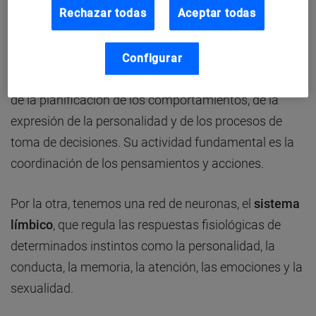
córtex prefrontal y el sistema límbico.
Rechazar todas
Aceptar todas
Planificación frente a emociones
Configurar
Por una parte, la
corteza prefrontal
, es la responsable
de la planificación de los comportamientos, de la
expresión de la personalidad y de los procesos de
toma de decisiones. Su actividad fundamental es la
coordinación de los pensamientos y acciones.
Por la otra, tenemos una red de neuronas, el
sistema
límbico
, que regula las respuestas fisiológicas de
determinados instintos como la personalidad, la
conducta, la memoria, la atención, las emociones y la
sexualidad.