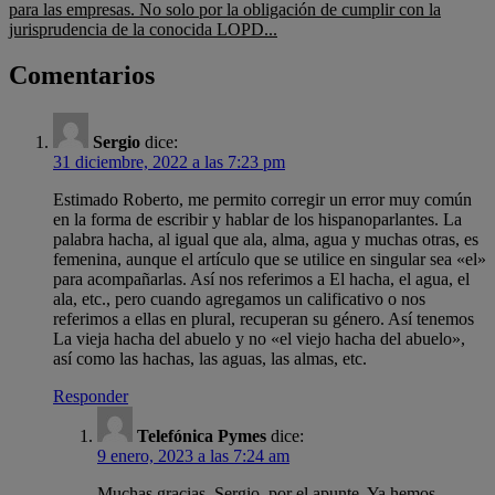
para las empresas. No solo por la obligación de cumplir con la
jurisprudencia de la conocida LOPD...
Comentarios
Sergio
dice:
31 diciembre, 2022 a las 7:23 pm
Estimado Roberto, me permito corregir un error muy común
en la forma de escribir y hablar de los hispanoparlantes. La
palabra hacha, al igual que ala, alma, agua y muchas otras, es
femenina, aunque el artículo que se utilice en singular sea «el»
para acompañarlas. Así nos referimos a El hacha, el agua, el
ala, etc., pero cuando agregamos un calificativo o nos
referimos a ellas en plural, recuperan su género. Así tenemos
La vieja hacha del abuelo y no «el viejo hacha del abuelo»,
así como las hachas, las aguas, las almas, etc.
Responder
Telefónica Pymes
dice:
9 enero, 2023 a las 7:24 am
Muchas gracias, Sergio, por el apunte. Ya hemos