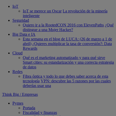
IoT
IoT se merece un Oscar
La revolución de la minería
inteligente
Seguridad
Quiero ir a la RootedCON 2016 con ElevenPaths
¿Qué
distingue a una Mujer Hacker?
Big Data e IA
Esta semana en el blog de LUCA: (26 de marzo a 1 de
abril)
¿Quieres multiplicar la tasa de conversión?: Data
Rewards
Cloud
Qué es el marketing automatizado y para qué sirve
Smart cities: su estandarización y una correcta estrategia
de datos
Redes
Fibra óptica y todo lo que debes saber acerca de esta
tecnología
VPN: descubre las 5 razones por las cuales
deberías usar una
Think Big
/
Empresas
Pymes
Portada
Fiscalidad y finanzas