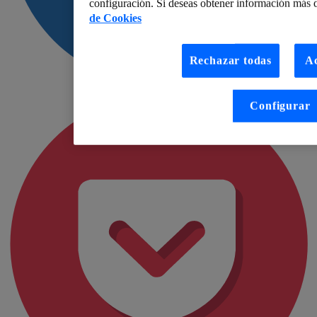
configuración. Si deseas obtener información más d
de Cookies
Rechazar todas
Ac
Configurar