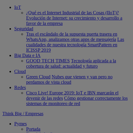
IoT
¿Qué es el Internet Industrial de las Cosas (IIoT)?
Evolución de Internet: su crecimiento y desarrollo a
favor de la empresa
Seguridad
Tras el escándalo de la supuesta puerta trasera en
WhatsApp, analizamos otras apps de mensajería
Las
cualidades de nuestra tecnología SmartPattern en
ICISSP 2019
Big Data e IA
GOOD TECH TIMES
Tecnología aplicada a la
cobertura de salud: actualidad y futuro
Cloud
Green Cloud
Nubes que vienen y van pero no
perdamos de vista cloud
Redes
Cisco Live! Europe 2019: IoT e IBN marcarán el
devenir de las redes
Cómo gestionar correctamente los
sistemas de monitoreo de red
Think Big
/
Empresas
Pymes
Portada