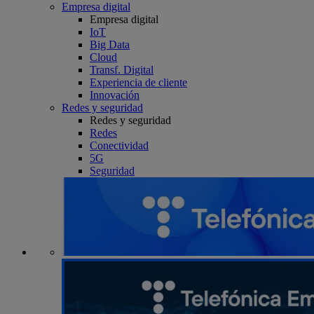
Empresa digital
Empresa digital
IoT
Big Data
Cloud
Transf. Digital
Experiencia de cliente
Innovación
Redes y seguridad
Redes y seguridad
Redes
Conectividad
5G
Seguridad