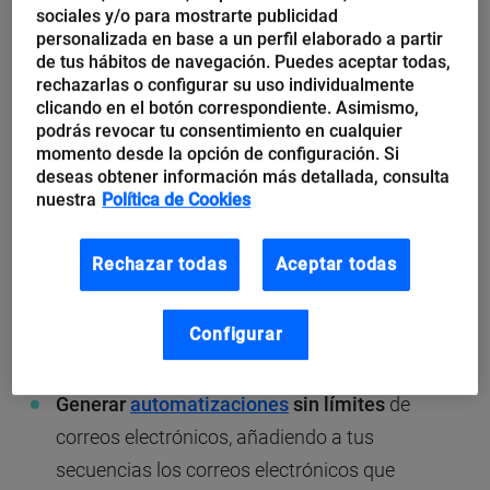
sociales y/o para mostrarte publicidad
un formulario para la promoción de tu catálogo
personalizada en base a un perfil elaborado a partir
de verano y como regalo un descargable sobre
de tus hábitos de navegación. Puedes aceptar todas,
tendencias en moda, etc.
rechazarlas o configurar su uso individualmente
clicando en el botón correspondiente. Asimismo,
podrás revocar tu consentimiento en cualquier
momento desde la opción de configuración. Si
deseas obtener información más detallada, consulta
nuestra
Política de Cookies
Rechazar todas
Aceptar todas
Configurar
Generar
automatizaciones
sin límites
de
correos electrónicos, añadiendo a tus
secuencias los correos electrónicos que