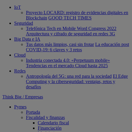
IoT
Proyecto LOCARD: registro de evidencias digitales en
Blockchain
GOOD TECH TIMES
Seguridad
Telefónica Tech en Mobile Word Congress 2022
Arquitectura y cifrado de seguridad en redes 3G
Big Data e IA
Tus datos más limpios, casi sin frotar
La educación post
COVID-19: 6 claves y 3 retos
Cloud
Industria conectada 4.0: «Perpetuum mobile»
Tendencias en el mercado Cloud hasta 2025
Redes
Antropología del 5G: una red para la sociedad
El Edge
Computing y la ciberseguridad: ventajas, retos y
desafíos
Think Big
/
Empresas
Pymes
Portada
Fiscalidad y finanzas
Calendario fiscal
Financiación