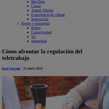
Big Data
Cloud
Transf. Digital
Experiencia de cliente
Innovación
Redes y seguridad
Redes
Conectividad
5G
Seguridad
Cómo afrontar la regulación del
teletrabajo
Raúl Salgado
15 abril, 2019