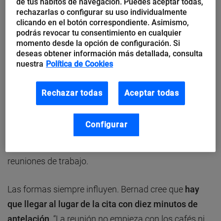
de tus hábitos de navegación. Puedes aceptar todas,
rechazarlas o configurar su uso individualmente
Spand considera que sólo hay que acudir si se piensa
clicando en el botón correspondiente. Asimismo,
que nuestra presencia resulta ineludible. Si no lo es,
podrás revocar tu consentimiento en cualquier
anima a justificárselo al organizador, ya que
se
momento desde la opción de configuración. Si
deseas obtener información más detallada, consulta
pierde demasiado tiempo en reuniones
nuestra
Política de Cookies
innecesarias
-algunas del estilo “junta semanal”-.
Presentarse perfectamente preparado con todos los
Rechazar todas
Aceptar todas
datos que se han de tener en cuenta o despejar
asuntos candentes antes de la reunión, para evitar
Configurar
perder tiempo en choques de egos, son otras de las
claves que todo empleado debería contemplar en las
reuniones de trabajo.
Las formas siempre influyen. Bernad cree que
hay
que llegar al lugar de la cita con diez minutos de
antelación
. “La reunión no empieza con los cafés ni