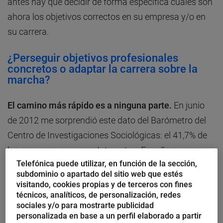
antes hay que decidir de forma específica cuáles son
ahora los objetivos correctos en su empresa y/o en
su carrera.
¿Perseguir objetivos profesionales
concretos o adaptar la carrera sobre la
marcha?
El camino más rápido es a ninguna parte.
En junio
de 2012 me sorprendió este dato del Barómetro del
Centro de Investigaciones Sociológicas: el 41,7% de
las personas que usan Internet en España navegan
Telefónica puede utilizar, en función de la sección,
sin un objetivo concreto.
subdominio o apartado del sitio web que estés
visitando, cookies propias y de terceros con fines
No he podido comprobar si este comportamiento se
técnicos, analíticos, de personalización, redes
sociales y/o para mostrarte publicidad
mantiene pero, sin duda, es una metáfora interesante
personalizada en base a un perfil elaborado a partir