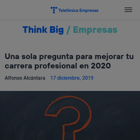
Salta
el
contenido
Think Big
/
Empresas
Una sola pregunta para mejorar tu
carrera profesional en 2020
Alfonso Alcántara
17 diciembre, 2019