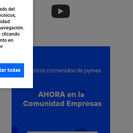
ado del
écnicos,
cidad
 navegación.
 clicando
ento en
er
tar todas