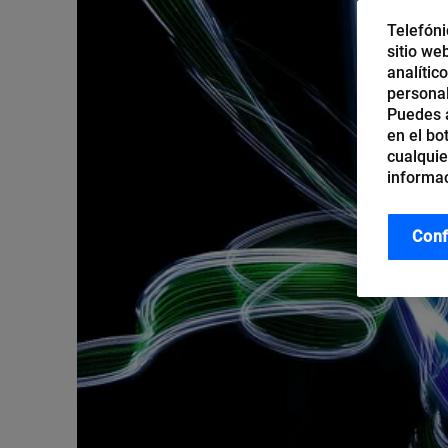
Telefóni
sitio we
analític
personal
Puedes a
en el bo
cualquie
informac
Conf