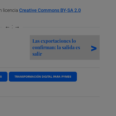
on licencia
Creative Commons BY-SA 2.0
Las exportaciones lo
confirman: la salida es
salir
ES
TRANSFORMACIÓN DIGITAL PARA PYMES