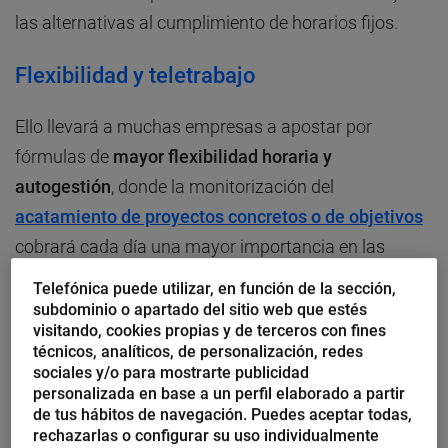
las alternativas al cumplimiento de horarios fijos.
Flexibilidad y teletrabajo
Ello llevará a muchas empresas a apostar por
fórmulas de
mayor flexibilidad horaria y
autogestión
, donde la monitorización del
acatamiento de proyectos concretos o de objetivos
cobrará cada día una mayor importancia en las
futuras relaciones laborales.
Telefónica puede utilizar, en función de la sección,
subdominio o apartado del sitio web que estés
visitando, cookies propias y de terceros con fines
Y en este escenario,
Raúl Rojas
, socio de Ecija, ve
técnicos, analíticos, de personalización, redes
necesario que se produzca una
reforma legislativa
,
sociales y/o para mostrarte publicidad
para regular con mayor profundidad el trabajo a
personalizada en base a un perfil elaborado a partir
de tus hábitos de navegación. Puedes aceptar todas,
distancia y dotar de un marco normativo más
rechazarlas o configurar su uso individualmente