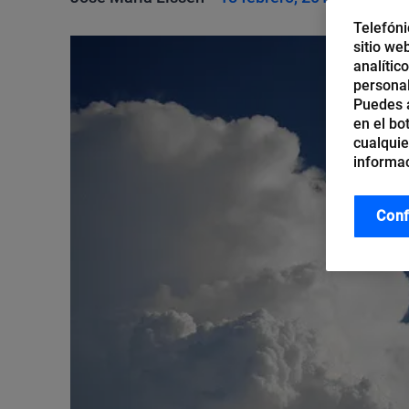
Telefóni
sitio we
analític
personal
Puedes a
en el bo
cualquie
informac
Conf