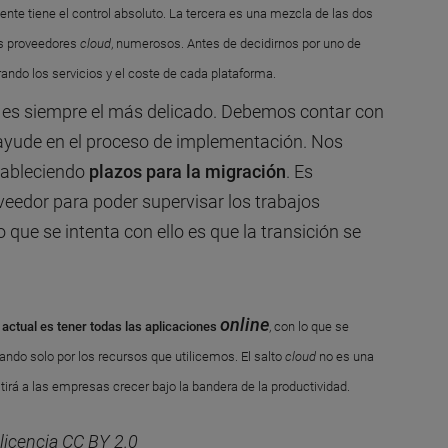
iente tiene el control absoluto. La tercera es una mezcla de las dos
los proveedores
cloud
, numerosos. Antes de decidirnos por uno de
rando los servicios y el coste de cada plataforma.
o es siempre el más delicado. Debemos contar con
ayude en el proceso de implementación. Nos
tableciendo
plazos para la migración
. Es
oveedor para poder supervisar los trabajos
o que se intenta con ello es que la transición se
online
 actual es tener
todas las aplicaciones
, con lo que se
ndo solo por los recursos que utilicemos. El salto
cloud
no es una
tirá a las empresas crecer bajo la bandera de la productividad.
 licencia CC BY 2.0