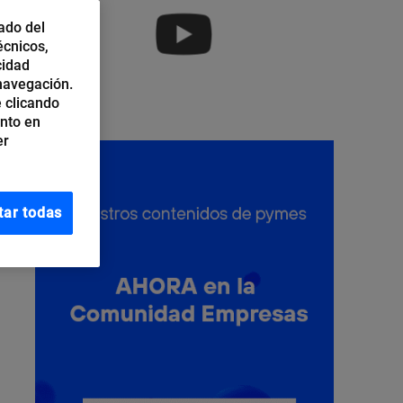
ado del
écnicos,
cidad
 navegación.
 clicando
ento en
er
tar todas