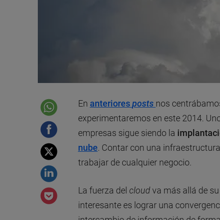
En
anteriores
posts
nos centrábamos
experimentaremos en este 2014. Uno 
empresas sigue siendo la
implantaci
nube
. Contar con una infraestructur
trabajar de cualquier negocio.
La fuerza del
cloud
va más allá de s
interesante es lograr una convergenci
intercambio de información de forma 