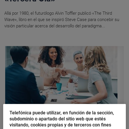
Allá por 1980, el futurólogo Alvin Toffler publicó «The Third
Wave», libro en el que se inspiró Steve Case para concebir su
visión particular acerca del desarrollo del paradigma...
Telefónica puede utilizar, en función de la sección,
Ismael Rihawi
subdominio o apartado del sitio web que estés
Realidades Big Data: conectando
visitando, cookies propias y de terceros con fines