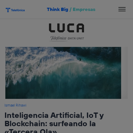
Salta
Think Big
/
Empresas
el
contenido
Ismael Rihawi
Inteligencia Artificial, IoT y
Blockchain: surfeando la
«Tercera Ola»