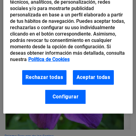
técnicos, analíticos, de personalización, redes
oportunidades profesionales en
sociales y/o para mostrarte publicidad
la era digital
personalizada en base a un perfil elaborado a partir
de tus hábitos de navegación. Puedes aceptar todas,
rechazarlas o configurar su uso individualmente
Vivimos en un tiempo en el que la sociedad avanza de la mano
clicando en el botón correspondiente. Asimismo,
de la ya tan consagrada transformación digital, extrapolándose
podrás revocar tu consentimiento en cualquier
ésta tanto al ámbito doméstico como empresarial. Su...
momento desde la opción de configuración. Si
deseas obtener información más detallada, consulta
nuestra
Política de Cookies
Rechazar todas
Aceptar todas
Configurar