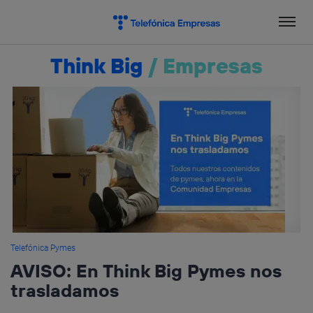
Salta
el
contenido
Think Big
/
Empresas
Telefónica Pymes
AVISO: En Think Big Pymes nos
trasladamos