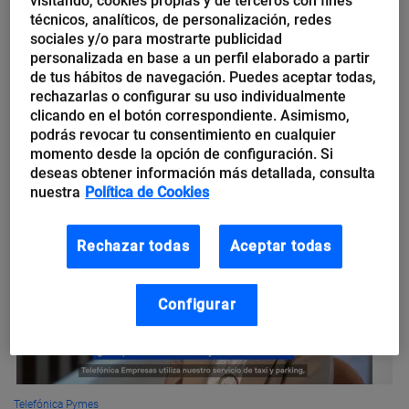
visitando, cookies propias y de terceros con fines
newsletter
técnicos, analíticos, de personalización, redes
sociales y/o para mostrarte publicidad
personalizada en base a un perfil elaborado a partir
En la actualidad, acceder a información actualizada es un
de tus hábitos de navegación. Puedes aceptar todas,
impulsor indispensable para el progreso empresarial,
rechazarlas o configurar su uso individualmente
permitiendo que las empresas avancen de manera más ágil y
clicando en el botón correspondiente. Asimismo,
eficiente. Hoy en día...
podrás revocar tu consentimiento en cualquier
momento desde la opción de configuración. Si
deseas obtener información más detallada, consulta
nuestra
Política de Cookies
Rechazar todas
Aceptar todas
Configurar
Telefónica Pymes