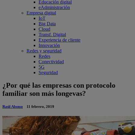
Educación digital
eAdministración
Empresa digital
IoT
Big Data
Cloud
Transf. Digital
Experiencia de cliente
Innovación
Redes y seguridad
Redes
Conectividad
5G
Seguridad
¿Por qué las empresas con protocolo
familiar son más longevas?
Raúl Alonso
11 febrero, 2019