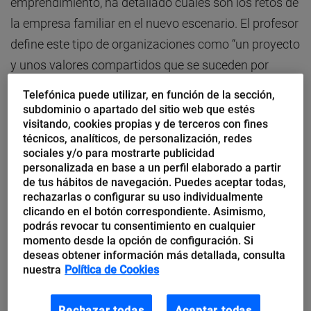
emprendimiento, ha detallado cuáles son los retos de
la empresa familiar en el nuevo escenario. El profesor
define este tipo de organizaciones como “un proyecto
y unos valores compartidos que se suceden por
generaciones”. El proyecto nace como una actividad
Telefónica puede utilizar, en función de la sección,
emprendedora local, concreta, de nicho, que crece de
subdominio o apartado del sitio web que estés
visitando, cookies propias y de terceros con fines
manera gradual hasta convertirse en una
técnicos, analíticos, de personalización, redes
organización líder que compite en los mercados
sociales y/o para mostrarte publicidad
personalizada en base a un perfil elaborado a partir
globales, que es rentable y sostenible, que tiene un
de tus hábitos de navegación. Puedes aceptar todas,
comportamiento ético y que se conduce hasta la
rechazarlas o configurar su uso individualmente
siguiente generación. Para conseguir este objetivo, el
clicando en el botón correspondiente. Asimismo,
podrás revocar tu consentimiento en cualquier
negocio familiar se enfrenta a
seis grandes retos
,
momento desde la opción de configuración. Si
que ha presentado en el informe “Empresas
deseas obtener información más detallada, consulta
nuestra
Política de Cookies
familiares latinas: más gobierno, mejores empresas”.
Rechazar todas
Aceptar todas