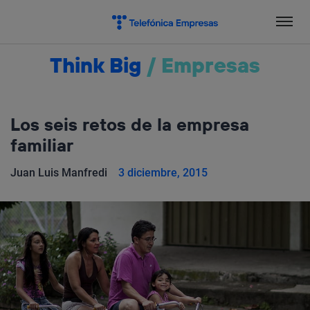
Salta
el
contenido
Think Big
/
Empresas
Los seis retos de la empresa
familiar
Juan Luis Manfredi
3 diciembre, 2015