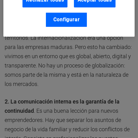
1. La globalización obliga a la excelencia
. La
empresa familiar nace ligada a un contexto concreto
y a cada generación se le pide que amplíe el negocio
Configurar
y extienda los productos por nuevos canales o
territorios. La internacionalización era una opción
para las empresas maduras. Pero esto ha cambiado:
vivimos en un entorno que es global, abierto, digital y
transparente. No hay un proceso de globalización:
somos parte de la misma y está en la naturaleza de
los mercados.
2. La comunicación interna es la garantía de la
continuidad
. Es una buena lección para nuevos
emprendedores. Hay que separar los asuntos de
negocio de la vida familiar y reducir los conflictos de