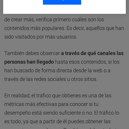
Si ya tienes contenido publicado, entonces, en lugar
de crear más, verifica primero cuáles son los
contenidos más populares. Es decir, aquellos que han
sido visitados por más usuarios.
También debes observar
a través de qué canales las
personas han llegado
hasta esos contenidos, si los
han buscado de forma directa desde la web o a
través de las redes sociales u otros sitios.
En realidad, el tráfico que obtienes es una de las
métricas más efectivas para conocer si tu
desempeño está siendo suficiente o no. El tráfico lo
es todo, ya que a partir de él puedes obtener las