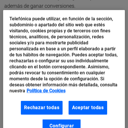
además de ganar conversiones.
Telefónica puede utilizar, en función de la sección,
Es fundamental para el desarrollo de una estrategia
subdominio o apartado del sitio web que estés
de marketing de contenidos efectiva invertir tiempo
visitando, cookies propias y de terceros con fines
técnicos, analíticos, de personalización, redes
para escoger los mejores contenidos, aquellos que la
sociales y/o para mostrarte publicidad
audiencia realmente espera. Y poder conocer cuáles
personalizada en base a un perfil elaborado a partir
de tus hábitos de navegación. Puedes aceptar todas,
son los contenidos que más emociones despiertan
rechazarlas o configurar su uso individualmente
en la audiencia es posible mediante a las métricas. Te
clicando en el botón correspondiente. Asimismo,
podrás revocar tu consentimiento en cualquier
contamos algunas de ellas:
momento desde la opción de configuración. Si
deseas obtener información más detallada, consulta
nuestra
Política de Cookies
Métricas para conocer el éxito de tu
Rechazar todas
Aceptar todas
contenido
1. Las visitas
Configurar