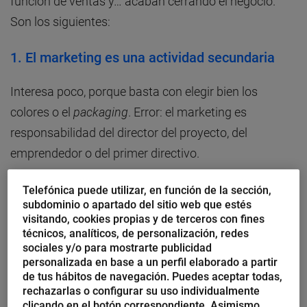
función de ventas y… acaban cerrando el negocio.
Son los siguientes:
1. El marketing es una actividad secundaria
Interesa poco, porque basta con elegir bien los
colores o el
packaging
. Error: el marketing es
responsabilidad del director del proyecto, del
emprendedor o del primer directivo.
Telefónica puede utilizar, en función de la sección,
Bajo su batuta, se conceptualiza el producto o el
subdominio o apartado del sitio web que estés
servicio que se ofrece en el mercado, así como las
visitando, cookies propias y de terceros con fines
condiciones de venta o las relaciones con los clientes.
técnicos, analíticos, de personalización, redes
sociales y/o para mostrarte publicidad
Es el corazón del negocio.
personalizada en base a un perfil elaborado a partir
de tus hábitos de navegación. Puedes aceptar todas,
2. El departamento de marketing tiene que ser
rechazarlas o configurar su uso individualmente
pequeño
clicando en el botón correspondiente. Asimismo,