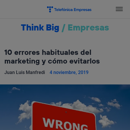
Salta
el
contenido
Think Big
/
Empresas
10 errores habituales del
marketing y cómo evitarlos
Juan Luis Manfredi
4 noviembre, 2019