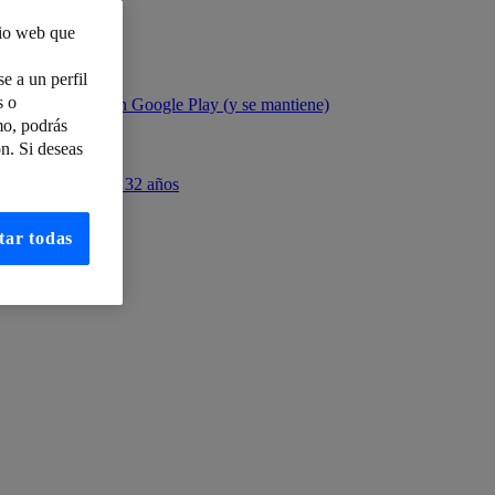
tio web que
OVID19
e a un perfil
s o
uelve al ataque en Google Play (y se mantiene)
mo, podrás
n. Si deseas
género sin esperar 32 años
2018
tar todas