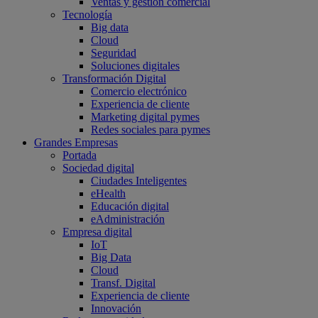
Ventas y gestión comercial
Tecnología
Big data
Cloud
Seguridad
Soluciones digitales
Transformación Digital
Comercio electrónico
Experiencia de cliente
Marketing digital pymes
Redes sociales para pymes
Grandes Empresas
Portada
Sociedad digital
Ciudades Inteligentes
eHealth
Educación digital
eAdministración
Empresa digital
IoT
Big Data
Cloud
Transf. Digital
Experiencia de cliente
Innovación