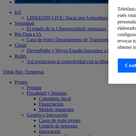
Telefónic
IoT
estés visi
LINKEDIN LIVE: Hacia una Agricultura más sostenible e
personali
Seguridad
elaborado
El estado de la Ciberseguridad: amenazas, riesgos y vuln
Big Data e IA
configura
Caso de éxito: Departamento de Transporte de UK
Panor
revocar t
Cloud
obtener i
ElevenPaths y Wayra España buscamos a las tres mejores
Redes
Así evoluciona la conectividad con la fibra óptica y el 
Conf
Think Big
/
Empresas
Pymes
Portada
Fiscalidad y finanzas
Calendario fiscal
Financiación
Modelo impuestos
Gestión e Innovación
Casos de éxito pymes
Gestión de personas
Innovación