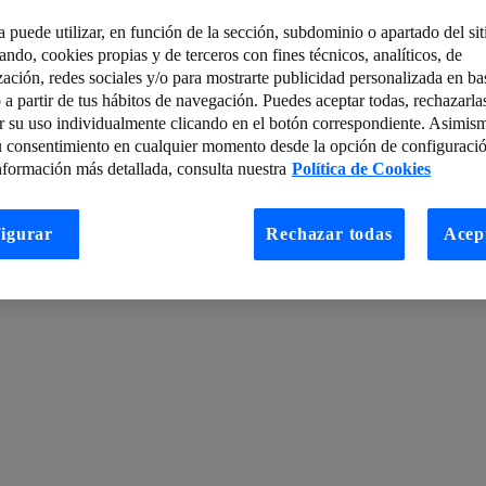
a puede utilizar, en función de la sección, subdominio o apartado del si
tando, cookies propias y de terceros con fines técnicos, analíticos, de
 inteligente: Vertical Farming
PLN para predecir mutaciones del C
zación, redes sociales y/o para mostrarte publicidad personalizada en bas
 a partir de tus hábitos de navegación. Puedes aceptar todas, rechazarla
erabilidades
La familia de malware Xynyin, ahora con esteganografía, v
r su uso individualmente clicando en el botón correspondiente. Asimis
ama actual de las bases de datos en los entornos corporativos
u consentimiento en cualquier momento desde la opción de configuració
nformación más detallada, consulta nuestra
Política de Cookies
 empresas de ciberseguridad
Medidas para reducir la brecha digital de 
Edge Computing
Las tendencias en redes según el VMworld Barcelona 
igurar
Rechazar todas
Acep