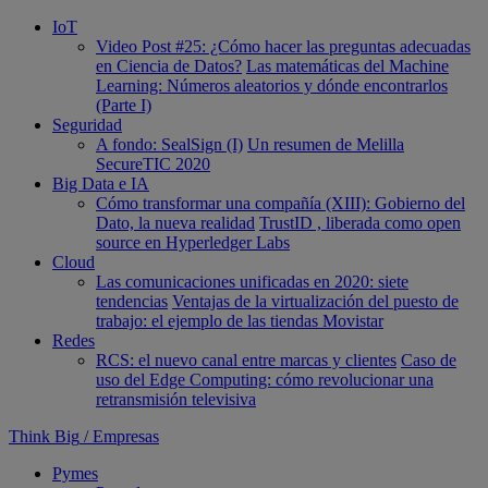
IoT
Video Post #25: ¿Cómo hacer las preguntas adecuadas
en Ciencia de Datos?
Las matemáticas del Machine
Learning: Números aleatorios y dónde encontrarlos
(Parte I)
Seguridad
A fondo: SealSign (I)
Un resumen de Melilla
SecureTIC 2020
Big Data e IA
Cómo transformar una compañía (XIII): Gobierno del
Dato, la nueva realidad
TrustID , liberada como open
source en Hyperledger Labs
Cloud
Las comunicaciones unificadas en 2020: siete
tendencias
Ventajas de la virtualización del puesto de
trabajo: el ejemplo de las tiendas Movistar
Redes
RCS: el nuevo canal entre marcas y clientes
Caso de
uso del Edge Computing: cómo revolucionar una
retransmisión televisiva
Think Big
/
Empresas
Pymes