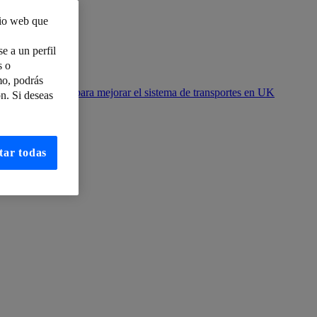
tio web que
ra ello?
e a un perfil
s o
ico
mo, podrás
s LUCA Transit para mejorar el sistema de transportes en UK
n. Si deseas
erte
tar todas