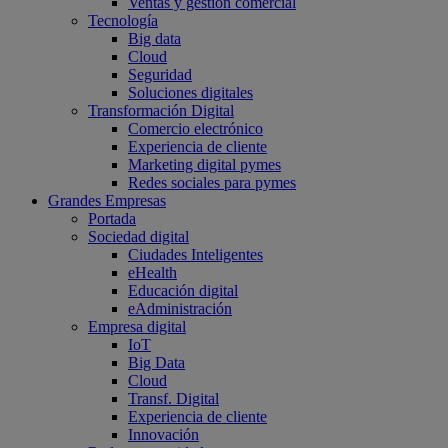
Ventas y gestión comercial
Tecnología
Big data
Cloud
Seguridad
Soluciones digitales
Transformación Digital
Comercio electrónico
Experiencia de cliente
Marketing digital pymes
Redes sociales para pymes
Grandes Empresas
Portada
Sociedad digital
Ciudades Inteligentes
eHealth
Educación digital
eAdministración
Empresa digital
IoT
Big Data
Cloud
Transf. Digital
Experiencia de cliente
Innovación