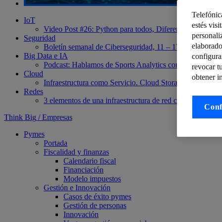
Telefónic
IoT
estés visi
Video Post #26: Python para todos, Diferencia entre Mé
personali
Seguridad
elaborado
Boletín semanal de Ciberseguridad, 11 – 17 de marzo
El 
Big Data e IA
configura
Podcast: Hablamos de Sports Analytics con Fernando Riv
revocar t
Cloud
obtener i
Infraestructura como Servicio. Cloud Storage y Cloud D
Redes
3 elementos de una infraestructura de red corporativa
Fib
Conf
Think Big
/
Empresas
Pymes
Portada
Fiscalidad y finanzas
Calendario fiscal
Financiación
Modelo impuestos
Gestión e Innovación
Casos de éxito pymes
Gestión de personas
Innovación