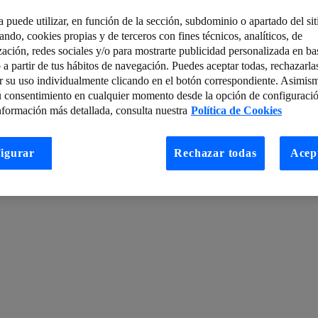
a puede utilizar, en función de la sección, subdominio o apartado del si
tando, cookies propias y de terceros con fines técnicos, analíticos, de
todo y Función
LUCA Talk: ¿Qué es Data-driven y cómo prepararnos pa
zación, redes sociales y/o para mostrarte publicidad personalizada en bas
 a partir de tus hábitos de navegación. Puedes aceptar todas, rechazarla
poder de la digitalización sostenible en la lucha contra el cambio climát
r su uso individualmente clicando en el botón correspondiente. Asimis
as, entrenador de Carolina Marín
Case study: Como está usando Jacob
u consentimiento en cualquier momento desde la opción de configuració
nformación más detallada, consulta nuestra
Política de Cookies
esktop
Nuestros favoritos de Enero: 5 post del sector que no debes perd
ra óptica y todo lo que debes saber acerca de esta tecnología
igurar
Rechazar todas
Acep