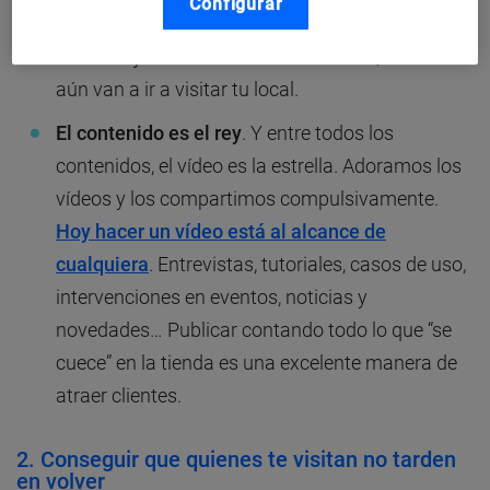
Configurar
y la publicidad no hacen otra cosa que alejarte
de tus objetivos. Si te rechazan
online
, menos
aún van a ir a visitar tu local.
El contenido es el rey
. Y entre todos los
contenidos, el vídeo es la estrella. Adoramos los
vídeos y los compartimos compulsivamente.
Hoy hacer un vídeo está al alcance de
cualquiera
. Entrevistas, tutoriales, casos de uso,
intervenciones en eventos, noticias y
novedades… Publicar contando todo lo que “se
cuece” en la tienda es una excelente manera de
atraer clientes.
2. Conseguir que quienes te visitan no tarden
en volver