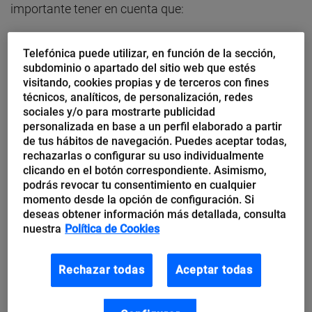
importante tener en cuenta que:
Hay que gustar a Google,
y no solo trabajando el
Telefónica puede utilizar, en función de la sección,
subdominio o apartado del sitio web que estés
SEO, el contenido y la actualización constante de
visitando, cookies propias y de terceros con fines
la página web. Es preciso utilizar también
técnicos, analíticos, de personalización, redes
herramientas como Google My Business, que
sociales y/o para mostrarte publicidad
personalizada en base a un perfil elaborado a partir
permite indicar horario, datos de contacto y
de tus hábitos de navegación. Puedes aceptar todas,
dirección postal, responder a las reseñas de los
rechazarlas o configurar su uso individualmente
clicando en el botón correspondiente. Asimismo,
clientes y publicar fotos relacionadas con la
podrás revocar tu consentimiento en cualquier
actividad.
momento desde la opción de configuración. Si
deseas obtener información más detallada, consulta
En redes sociales no se vende.
Funcionan el
nuestra
Política de Cookies
contenido, la ayuda, las respuestas, el diálogo y
la conversación continua, y todo lo que dé
Rechazar todas
Aceptar todas
muestras de quién eres y qué puedes aportar.
Por el contrario, el “ombliguismo”, el autobombo