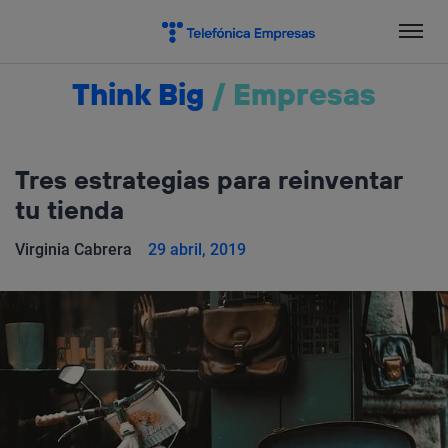
Salta
el
contenido
Think Big
/
Empresas
Tres estrategias para reinventar
tu tienda
Virginia Cabrera
29 abril, 2019