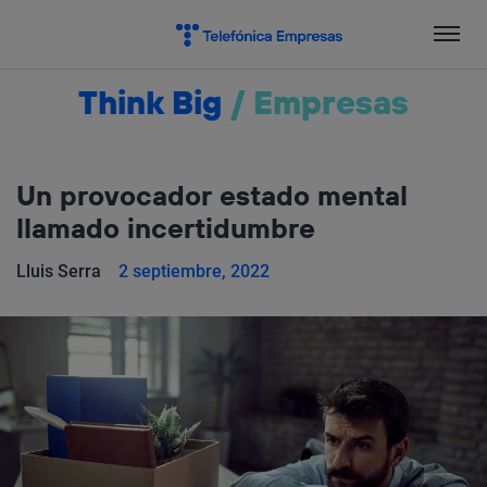
Salta
el
contenido
Think Big
/
Empresas
Un provocador estado mental
llamado incertidumbre
Lluis Serra
2 septiembre, 2022