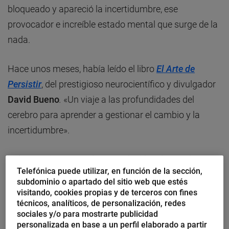
bloqueado y apareció la incertidumbre, ese
provocador e increíble estado mental que surge de la
nada.
Hace unos meses, había leído el libro
El Arte de
Persistir
, del prestigioso neurocientífico y divulgador
David Bueno
.
«Un viaje a las profundidades del
cerebro para aprender a gestionar el cambio y la
incertidumbre».
Solo unos instantes después decidí redactar dos
Telefónica puede utilizar, en función de la sección,
documentos, uno para poder resistir y otro para
subdominio o apartado del sitio web que estés
poder persistir. Siempre acompañado de la
visitando, cookies propias y de terceros con fines
técnicos, analíticos, de personalización, redes
incertidumbre, ese estado mental que he
sociales y/o para mostrarte publicidad
experimentado millones de veces durante toda mi
personalizada en base a un perfil elaborado a partir