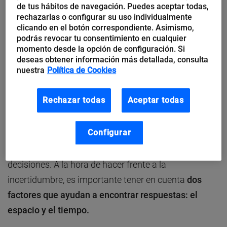
de tus hábitos de navegación. Puedes aceptar todas,
vida y que me ayuda a pensar. No todo el mundo
rechazarlas o configurar su uso individualmente
reacciona igual a un estado de incertidumbre.
clicando en el botón correspondiente. Asimismo,
podrás revocar tu consentimiento en cualquier
¿Qué significa incertidumbre?
momento desde la opción de configuración. Si
deseas obtener información más detallada, consulta
nuestra
Política de Cookies
La incertidumbre es un estado de falta de seguridad
sobre el conocimiento, caracterizado por la duda.
Rechazar todas
Aceptar todas
Siempre he pensado que la incertidumbre nos
Configurar
empuja a saber comportarnos ante algo desconocido
y que todos la necesitamos para poder tomar
decisiones. A la hora de hacer frente a la
incertidumbre, es importante tener en cuenta
dos
factores que ayudan a encontrar respuestas: el
espacio y el tiempo.