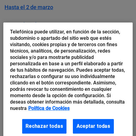
Hasta el 2 de marzo
Hasta el 20 de marzo
Telefónica puede utilizar, en función de la sección,
subdominio o apartado del sitio web que estés
Hasta el 30 de marzo
visitando, cookies propias y de terceros con fines
técnicos, analíticos, de personalización, redes
sociales y/o para mostrarte publicidad
Hasta el 31 de marzo
personalizada en base a un perfil elaborado a partir
de tus hábitos de navegación. Puedes aceptar todas,
Abril
rechazarlas o configurar su uso individualmente
clicando en el botón correspondiente. Asimismo,
podrás revocar tu consentimiento en cualquier
Desde el 1 de abril hasta el 30 de junio
momento desde la opción de configuración. Si
deseas obtener información más detallada, consulta
Hasta el 20 de abril
nuestra
Política de Cookies
Hasta el 30 de abril
Rechazar todas
Aceptar todas