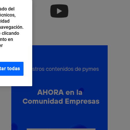
ado del
écnicos,
cidad
 navegación.
 clicando
ento en
er
tar todas