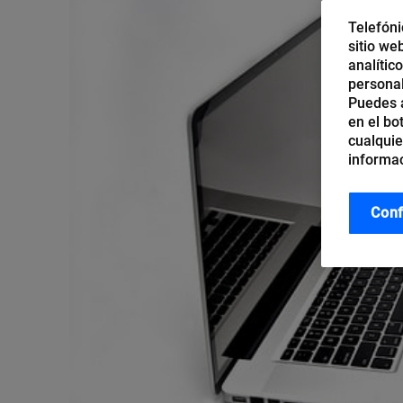
Telefóni
sitio we
analític
personal
Puedes a
en el bo
cualquie
informac
Conf