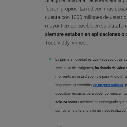
Si algo le fallaba a Facebook era la 
fueran propios. La red con más usu
cuenta con 1000 millones de usuarios
mayor tiempo posible en su platafor
siempre estaban en aplicaciones o 
Tout, Viddy, Vimeo…
La primera novedad es que Facebook, tras ad
exclusiva de imágenes)
ha dotado de vídeo 
momento no está disponible para Android), te
segundos. Si recordáis,
en un
post
anterior
, 
quedaban escasos para poder comunicar nue
solo 24 horas
Facebook ha conseguido que 
comparar la diferencia de un vídeo realizado p