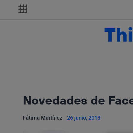
Salta
el
contenido
Thi
Novedades de Fac
Fátima Martínez
26 junio, 2013