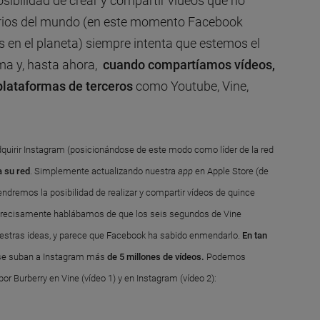
posibilidad de crear y compartir vídeos que no
arios del mundo (en este momento Facebook
 en el planeta) siempre intenta que estemos el
ma y, hasta ahora,
cuando compartíamos vídeos,
plataformas de terceros
como Youtube, Vine,
quirir Instagram (posicionándose de este modo como líder de la red
a su red
. Simplemente actualizando nuestra
app
en Apple Store (de
ndremos la posibilidad de realizar y compartir vídeos de quince
precisamente hablábamos de que los seis segundos de Vine
stras ideas, y parece que Facebook ha sabido enmendarlo.
En tan
se suban a Instagram más
de 5 millones de vídeos.
Podemos
or Burberry en Vine (vídeo 1) y en Instagram (vídeo 2):