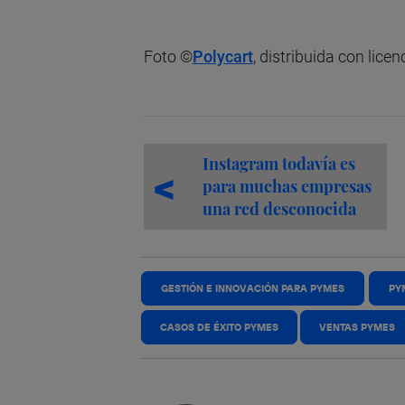
Foto ©
Polycart
, distribuida con licen
Instagram todavía es
para muchas empresas
una red desconocida
GESTIÓN E INNOVACIÓN PARA PYMES
PY
CASOS DE ÉXITO PYMES
VENTAS PYMES