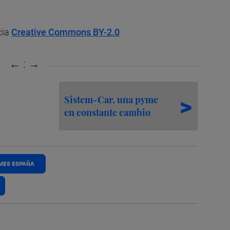
cia
Creative Commons BY-2.0
Sistem-Car, una pyme
en constante cambio
MES ESPAÑA