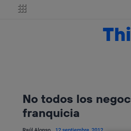
Salta
el
contenido
Thi
No todos los negoc
franquicia
Raúl Alonso
12 septiembre, 2012