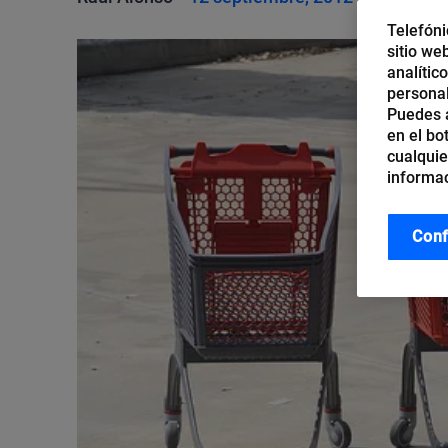
Telefóni
sitio we
analític
personal
Puedes a
en el bo
cualquie
informac
Conf