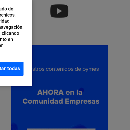
ado del
écnicos,
cidad
 navegación.
 clicando
ento en
er
tar todas