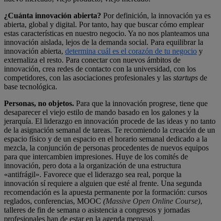
¿Cuánta innovación abierta?
Por definición, la innovación ya es
abierta, global y digital. Por tanto, hay que buscar cómo emplear
estas características en nuestro negocio. Ya no nos planteamos una
innovación aislada, lejos de la demanda social. Para equilibrar la
innovación abierta,
determina cuál es el corazón de tu negocio
y
externaliza el resto. Para conectar con nuevos ámbitos de
innovación, crea redes de contacto con la universidad, con los
competidores, con las asociaciones profesionales y las
startups
de
base tecnológica.
Personas, no objetos.
Para que la innovación progrese, tiene que
desaparecer el viejo estilo de mando basado en los galones y la
jerarquía. El liderazgo en innovación procede de las ideas y no tanto
de la asignación semanal de tareas. Te recomiendo la creación de un
espacio físico y de un espacio en el horario semanal dedicado a la
mezcla, la conjunción de personas procedentes de nuevos equipos
para que intercambien impresiones. Huye de los comités de
innovación, pero dota a la organización de una estructura
«antifrágil». Favorece que el liderazgo sea real, porque la
innovación sí requiere a alguien que esté al frente. Una segunda
recomendación es la apuesta permanente por la formación: cursos
reglados, conferencias, MOOC
(
Massive Open Online Course)
,
talleres de fin de semana o asistencia a congresos y jornadas
profesionales han de estar en la agenda mensual.