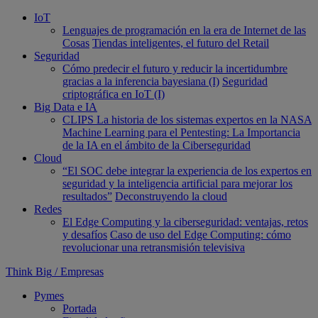
IoT
Lenguajes de programación en la era de Internet de las
Cosas
Tiendas inteligentes, el futuro del Retail
Seguridad
Cómo predecir el futuro y reducir la incertidumbre
gracias a la inferencia bayesiana (I)
Seguridad
criptográfica en IoT (I)
Big Data e IA
CLIPS La historia de los sistemas expertos en la NASA
Machine Learning para el Pentesting: La Importancia
de la IA en el ámbito de la Ciberseguridad
Cloud
“El SOC debe integrar la experiencia de los expertos en
seguridad y la inteligencia artificial para mejorar los
resultados”
Deconstruyendo la cloud
Redes
El Edge Computing y la ciberseguridad: ventajas, retos
y desafíos
Caso de uso del Edge Computing: cómo
revolucionar una retransmisión televisiva
Think Big
/
Empresas
Pymes
Portada