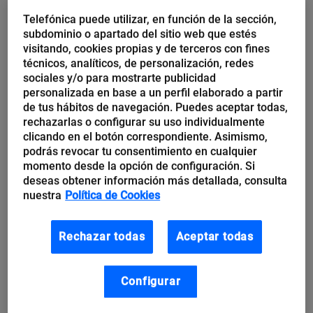
cinco años todo el mundo compartía sus
Telefónica puede utilizar, en función de la sección,
experiencias del fin de semana con los compañeros
subdominio o apartado del sitio web que estés
visitando, cookies propias y de terceros con fines
del trabajo, ahora está bien visto compartir las vías
técnicos, analíticos, de personalización, redes
de ahorro.
sociales y/o para mostrarte publicidad
personalizada en base a un perfil elaborado a partir
Ojo con las decepciones
de tus hábitos de navegación. Puedes aceptar todas,
rechazarlas o configurar su uso individualmente
clicando en el botón correspondiente. Asimismo,
Del mismo modo, el consumidor reacciona muy
podrás revocar tu consentimiento en cualquier
negativamente frente a lo que pueda considerar un
momento desde la opción de configuración. Si
deseas obtener información más detallada, consulta
engaño. Ahora somos especialmente
susceptibles
nuestra
Política de Cookies
frente a una mala experiencia
o una promesa
incumplida. Y las nuevas tecnologías, con Internet y
Rechazar todas
Aceptar todas
las redes sociales a la cabeza, pueden convertir a un
consumidor despechado en un auténtico peligro para
Configurar
nuestras marcas o establecimientos.