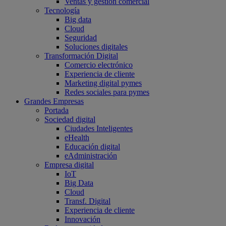
Ventas y gestión comercial
Tecnología
Big data
Cloud
Seguridad
Soluciones digitales
Transformación Digital
Comercio electrónico
Experiencia de cliente
Marketing digital pymes
Redes sociales para pymes
Grandes Empresas
Portada
Sociedad digital
Ciudades Inteligentes
eHealth
Educación digital
eAdministración
Empresa digital
IoT
Big Data
Cloud
Transf. Digital
Experiencia de cliente
Innovación