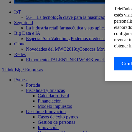
Telefónic
IoT
estés visi
5G – La tecnología clave para la masificación de IoT
El 
personali
Seguridad
elaborado
La industria retail farmacéutica y sus aplicaciones móvile
Big Data e IA
configura
Especial San Valentin: ¿Podemos predecir la infidelidad co
revocar t
Cloud
obtener i
Novedades del MWC2019:¿Conoces Movistar Living A
Redes
El momento TALENT NETWORK en el Telefónica Te
Conf
Think Big
/
Empresas
Pymes
Portada
Fiscalidad y finanzas
Calendario fiscal
Financiación
Modelo impuestos
Gestión e Innovación
Casos de éxito pymes
Gestión de personas
Innovación