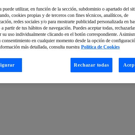
a puede utilizar, en función de la sección, subdominio o apartado del si
tando, cookies propias y de terceros con fines técnicos, analíticos, de
gobierno del almacenamiento como palanca de la innovación
zación, redes sociales y/o para mostrarte publicidad personalizada en bas
 a partir de tus hábitos de navegación. Puedes aceptar todas, rechazarla
s
Hay alguien ahí fuera: protege tu cartera de bitcoins
r su uso individualmente clicando en el botón correspondiente. Asimis
n Inteligencia Artificial?
#LanzamosLUCA: De reacción a predicción
u consentimiento en cualquier momento desde la opción de configuració
nformación más detallada, consulta nuestra
Política de Cookies
pps?
Es hora de la monitorización de seguridad como servicio en la nu
chnology&Automation LAB
La importancia de la segmentación y micr
igurar
Rechazar todas
Acep