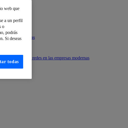
tio web que
e a un perfil
s o
mo, podrás
 con Carme Artigas
n. Si deseas
be
osegmentación de redes en las empresas modernas
tar todas