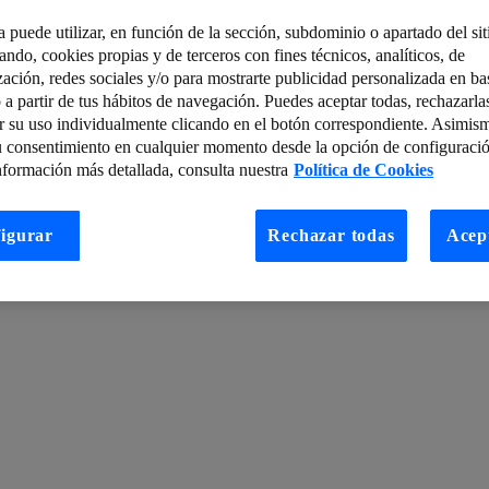
a puede utilizar, en función de la sección, subdominio o apartado del si
tando, cookies propias y de terceros con fines técnicos, analíticos, de
o ‘inteligente’ que es una Smart City
zación, redes sociales y/o para mostrarte publicidad personalizada en bas
 a partir de tus hábitos de navegación. Puedes aceptar todas, rechazarla
ay por cuarta vez
Cómo explotar en tres pasos la información de Open
r su uso individualmente clicando en el botón correspondiente. Asimis
ivacidad en retail
Esta semana en el blog de LUCA: del 10 al 16 de 
u consentimiento en cualquier momento desde la opción de configuració
nformación más detallada, consulta nuestra
Política de Cookies
Mobile
 de red
¿Por qué la fibra óptica es clave para el crecimiento de las empr
igurar
Rechazar todas
Acep