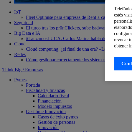
Telefónic
IoT
estés visi
Fleet Optimise para empresas de Rent-a-car
Cómo saber l
personali
Seguridad
elaborado
El turco tras los pr0nClickers, sube badware a Google Pl
Big Data e IA
configura
#LanzamosLUCA: Carlos Marina habla de conversión y pr
revocar t
Cloud
obtener i
Cloud computing, ¿el final de una era?
«Las fallas” del 
Redes
Cómo gestionar correctamente los sistemas de monitoreo
Conf
Think Big
/
Empresas
Pymes
Portada
Fiscalidad y finanzas
Calendario fiscal
Financiación
Modelo impuestos
Gestión e Innovación
Casos de éxito pymes
Gestión de personas
Innovación