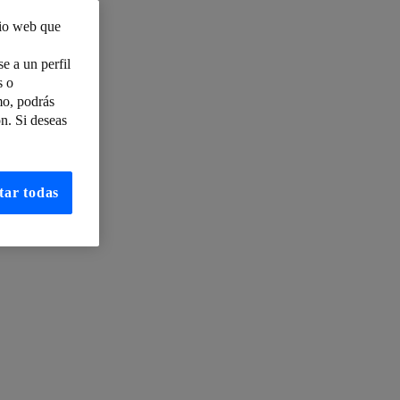
tio web que
e a un perfil
s o
StreetMap
mo, podrás
Septiembre
n. Si deseas
esas?
tar todas