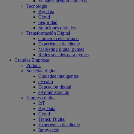
Ventas y gestión comercial
Tecnología
Big data
Cloud
Seguridad
Soluciones digitales
Transformación Digital
Comercio electrónico
Experiencia de cliente
Marketing digital pymes
Redes sociales para pymes
Grandes Empresas
Portada
Sociedad digital
Ciudades Inteligentes
eHealth
Educación digital
eAdministración
Empresa digital
IoT
Big Data
Cloud
Transf. Digital
Experiencia de cliente
Innovación