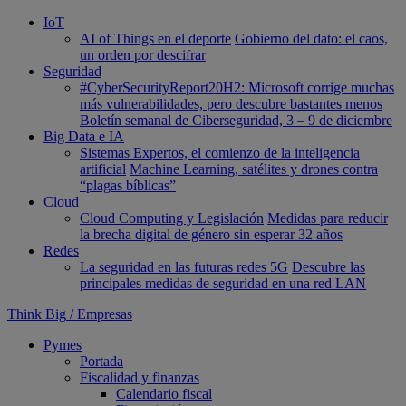
IoT
AI of Things en el deporte
Gobierno del dato: el caos,
un orden por descifrar
Seguridad
#CyberSecurityReport20H2: Microsoft corrige muchas
más vulnerabilidades, pero descubre bastantes menos
Boletín semanal de Ciberseguridad, 3 – 9 de diciembre
Big Data e IA
Sistemas Expertos, el comienzo de la inteligencia
artificial
Machine Learning, satélites y drones contra
“plagas bíblicas”
Cloud
Cloud Computing y Legislación
Medidas para reducir
la brecha digital de género sin esperar 32 años
Redes
La seguridad en las futuras redes 5G
Descubre las
principales medidas de seguridad en una red LAN
Think Big
/
Empresas
Pymes
Portada
Fiscalidad y finanzas
Calendario fiscal