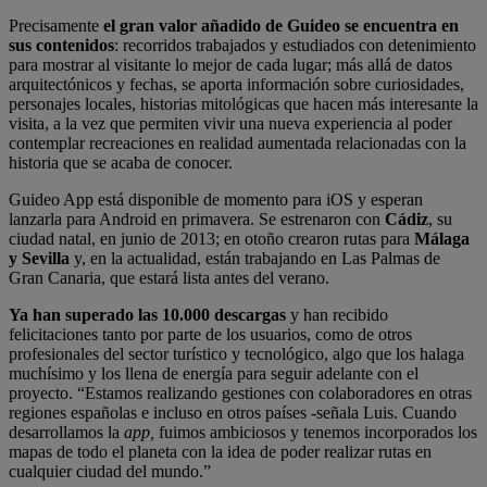
Precisamente
el gran valor añadido de Guideo se encuentra en
sus contenidos
: recorridos trabajados y estudiados con detenimiento
para mostrar al visitante lo mejor de cada lugar; más allá de datos
arquitectónicos y fechas, se aporta información sobre curiosidades,
personajes locales, historias mitológicas que hacen más interesante la
visita, a la vez que permiten vivir una nueva experiencia al poder
contemplar recreaciones en realidad aumentada relacionadas con la
historia que se acaba de conocer.
Guideo App está disponible de momento para iOS y esperan
lanzarla para Android en primavera. Se estrenaron con
Cádiz
, su
ciudad natal, en junio de 2013; en otoño crearon rutas para
Málaga
y Sevilla
y, en la actualidad, están trabajando en Las Palmas de
Gran Canaria, que estará lista antes del verano.
Ya han superado las 10.000 descargas
y han recibido
felicitaciones tanto por parte de los usuarios, como de otros
profesionales del sector turístico y tecnológico, algo que los halaga
muchísimo y los llena de energía para seguir adelante con el
proyecto. “Estamos realizando gestiones con colaboradores en otras
regiones españolas e incluso en otros países -señala Luis. Cuando
desarrollamos la
app,
fuimos ambiciosos y tenemos incorporados los
mapas de todo el planeta con la idea de poder realizar rutas en
cualquier ciudad del mundo.”