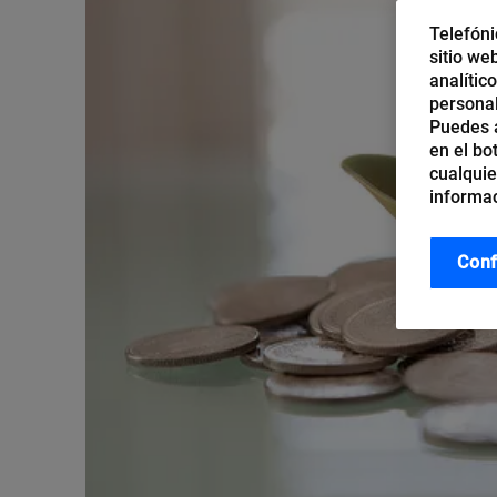
Telefóni
sitio we
analític
personal
Puedes a
en el bo
cualquie
informac
Conf