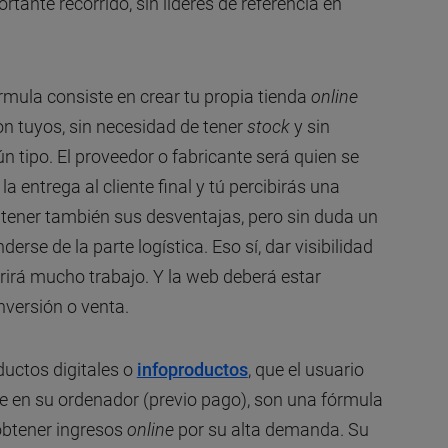
rtante recorrido, sin líderes de referencia en
órmula consiste en crear tu propia tienda
online
n tuyos, sin necesidad de tener
stock
y sin
n tipo. El proveedor o fabricante será quien se
 entrega al cliente final y tú percibirás una
tener también sus desventajas, pero sin duda un
erse de la parte logística. Eso sí, dar visibilidad
erirá mucho trabajo. Y la web deberá estar
nversión o venta.
oductos digitales o
infoproductos
, que el usuario
 en su ordenador (previo pago), son una fórmula
obtener ingresos
online
por su alta demanda. Su