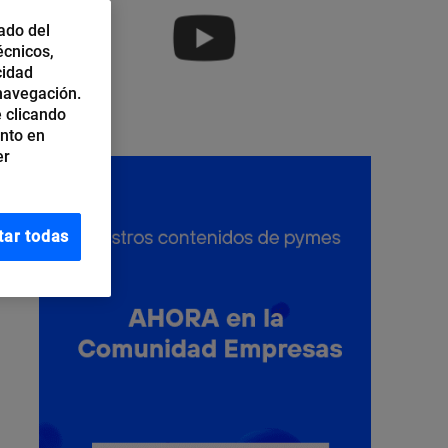
ado del
écnicos,
cidad
 navegación.
 clicando
ento en
er
tar todas