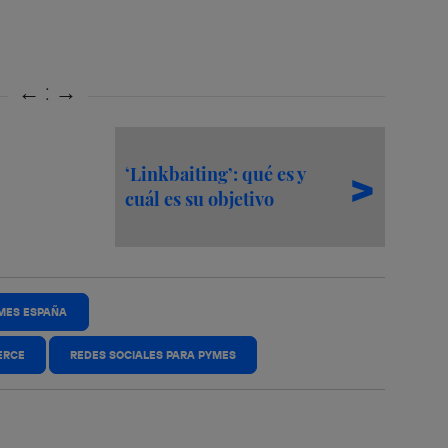
‘Linkbaiting’: qué es y
cuál es su objetivo
MES ESPAÑA
ERCE
REDES SOCIALES PARA PYMES