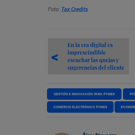
Foto:
Tax Credits
En la era digital es
imprescindible
escuchar las quejas y
sugerencias del cliente
GESTIÓN E INNOVACIÓN PARA PYMES
PY
COMERCIO ELECTRÓNICO PYMES
ECOMM