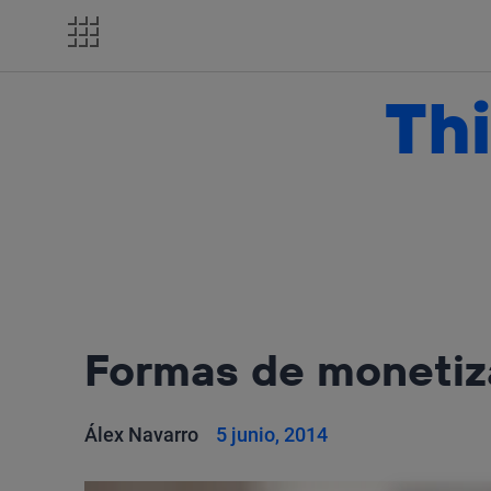
Salta
el
contenido
Thi
Formas de monetiz
Álex Navarro
5 junio, 2014