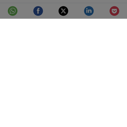
© Telefónica S.A.
Aviso Legal
Protección de datos
Política de cookies
Accesibilidad
Mejor conectados
Configuración de cookies