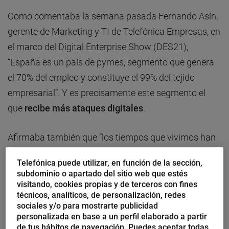
Como comentaba la semana pasada Fernando Asín,
gerente de Marketing y TI de Telefónica Empresas, en
el marco del Digital Enterprise Show (DES21),
“España es un país de pymes, segmento que genera
el 70% del empleo y constituye el 99% del tejido
empresarial”. Y es precisamente este segmento el
que
recibe más ataques digitales
.
Afirmaba también que ”los tiempos que vivimos han
otorgado un
mayor protagonismo a la tecnología
, y
Telefónica puede utilizar, en función de la sección,
que esta es imprescindible ya en cualquier pequeña y
subdominio o apartado del sitio web que estés
mediana empresa para sobrevivir y crecer, para ser
visitando, cookies propias y de terceros con fines
técnicos, analíticos, de personalización, redes
más sostenible y eficiente”.
sociales y/o para mostrarte publicidad
personalizada en base a un perfil elaborado a partir
Protección frente a ataques digitales
de tus hábitos de navegación. Puedes aceptar todas,