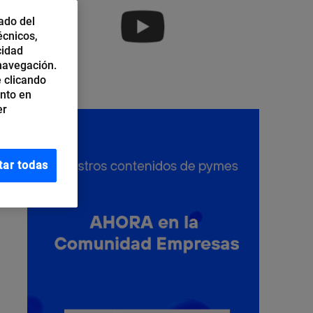
ado del
écnicos,
cidad
 navegación.
 clicando
ento en
er
tar todas