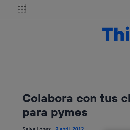
Salta
el
contenido
Thi
Colabora con tus c
para pymes
Salva López
9 abril, 2012