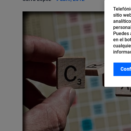
Telefóni
sitio we
analític
personal
Puedes a
en el bo
cualquie
informac
Conf