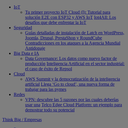
IoT
Tu primer proyecto IoT Cloud (I): Tutorial para
solución E2E con ESP32 y AWS IoT
Iot4All: Los
desafíos que debe enfrentar la IoT
Seguridad
Guías detalladas de instalación de Latch en WordPress,
Joomla, Drupal, PrestaShop y RoundCube
Contradicciones en los ataques a la Agencia Mundial
Antidopaje
Big Data e IA
Data Governance: Los datos como nuevo factor de
producción
Inteligencia Artificial en el sector industrial:
el caso de éxito de Repsol
Cloud
AWS Summit y la democratización de la inteligencia
artificial
Llega ‘Go to cloud’, una nueva forma de
trabajar para las pymes
Redes
VPN: descubre las 5 razones por las cuales deberías
usar una
Telco Edge Cloud Platform: un ejemplo para
demostrar todo su potencial
Think Big
/
Empresas