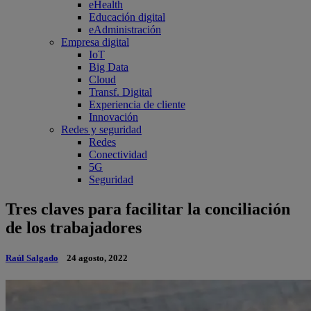
eHealth
Educación digital
eAdministración
Empresa digital
IoT
Big Data
Cloud
Transf. Digital
Experiencia de cliente
Innovación
Redes y seguridad
Redes
Conectividad
5G
Seguridad
Tres claves para facilitar la conciliación
de los trabajadores
Raúl Salgado
24 agosto, 2022