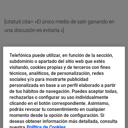
[citatuit cita= «El único medio de salir ganando en
una discusión es evitarla.»]
Telefónica puede utilizar, en función de la sección,
subdominio o apartado del sitio web que estés
[citatuit cita= «Recuerda que para cualquier persona
visitando, cookies propias y de terceros con fines
su nombre es el sonido más dulce e importante en
técnicos, analíticos, de personalización, redes
sociales y/o para mostrarte publicidad
cualquier idioma.»]
personalizada en base a un perfil elaborado a partir
de tus hábitos de navegación. Puedes aceptar todas,
[citatuit cita= «Demuestra
rechazarlas o configurar su uso individualmente
clicando en el botón correspondiente. Asimismo,
respeto por las opiniones
podrás revocar tu consentimiento en cualquier
ajenas, jamás digas a alguien
momento desde la opción de configuración. Si
deseas obtener información más detallada, consulta
que está equivocado.»]
nuestra
Política de Cookies