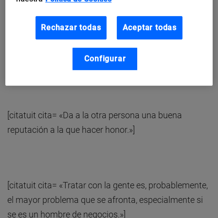
Rechazar todas
Aceptar todas
[citatuit cita= «Sé caluroso en
Configurar
tu aprobación y generoso en tus elogios.»]
[citatuit cita= «Da a la otra persona una buena
reputación a la que hacer honor.»]
[citatuit cita= «Tratar con la gente es, probablemente,
el mayor problema que se afronta, especialmente si
se es un hombre de negocios.»]