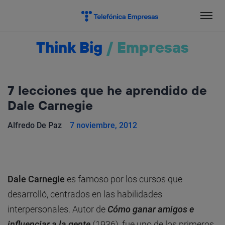
Salta
el
contenido
Think Big
/
Empresas
7 lecciones que he aprendido de
Dale Carnegie
Alfredo De Paz
7 noviembre, 2012
Dale Carnegie
es famoso por los cursos que
desarrolló, centrados en las habilidades
interpersonales. Autor de
Cómo ganar amigos e
influenciar a la gente
(1936), fue uno de los primeros