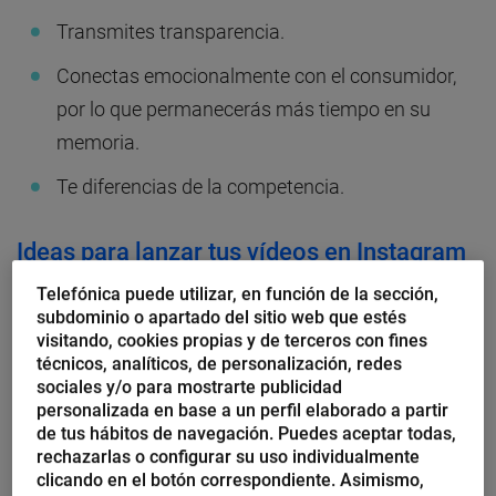
Transmites transparencia.
Conectas emocionalmente con el consumidor,
por lo que permanecerás más tiempo en su
memoria.
Te diferencias de la competencia.
Ideas para lanzar tus vídeos en Instagram
Telefónica puede utilizar, en función de la sección,
¿No tienes ni idea de qué tipo de vídeo subir para
subdominio o apartado del sitio web que estés
mostrar tu producto? A continuación voy a darte
visitando, cookies propias y de terceros con fines
técnicos, analíticos, de personalización, redes
algunas ideas para subir vídeos a tus
stories
en
sociales y/o para mostrarte publicidad
Instagram y mejorar tu estrategia.
personalizada en base a un perfil elaborado a partir
de tus hábitos de navegación. Puedes aceptar todas,
rechazarlas o configurar su uso individualmente
Sube vídeos en directo
clicando en el botón correspondiente. Asimismo,