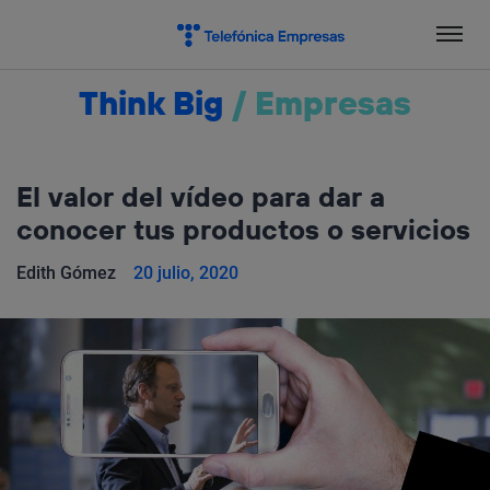
Salta
el
contenido
Think Big
/
Empresas
El valor del vídeo para dar a
conocer tus productos o servicios
Edith Gómez
20 julio, 2020