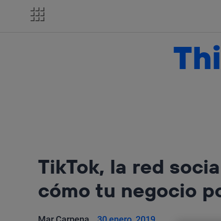
Salta
el
contenido
Thi
TikTok, la red soci
cómo tu negocio po
Mar Carpena
30 enero, 2019