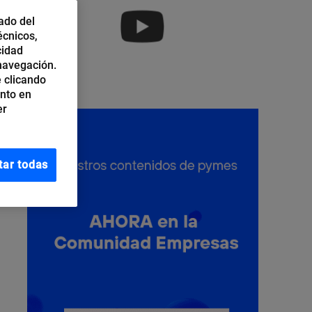
ado del
écnicos,
cidad
 navegación.
 clicando
ento en
er
tar todas