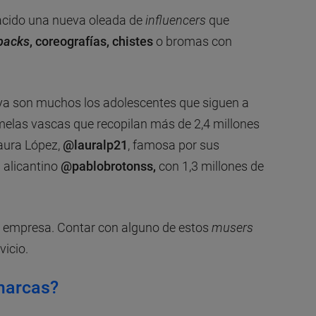
 nacido una nueva oleada de
influencers
que
backs
, coreografías, chistes
o bromas con
 ya son muchos los adolescentes que siguen a
melas vascas que recopilan más de 2,4 millones
Laura López,
@lauralp21
, famosa por sus
n alicantino
@pablobrotonss,
con 1,3 millones de
na empresa. Contar con alguno de estos
musers
vicio.
marcas?