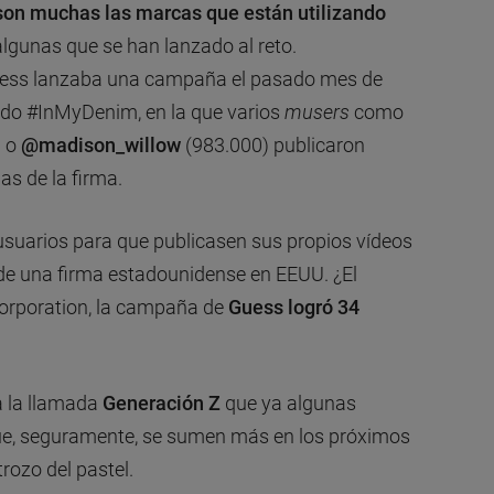
son muchas las marcas que están utilizando
lgunas que se han lanzado al reto.
uess lanzaba una campaña el pasado mes de
do #InMyDenim, en la que varios
musers
como
) o
@madison_willow
(983.000) publicaron
as de la firma.
usuarios para que publicasen sus propios vídeos
 de una firma estadounidense en EEUU. ¿El
orporation, la campaña de
Guess logró 34
a la llamada
Generación Z
que ya algunas
ue, seguramente, se sumen más en los próximos
rozo del pastel.