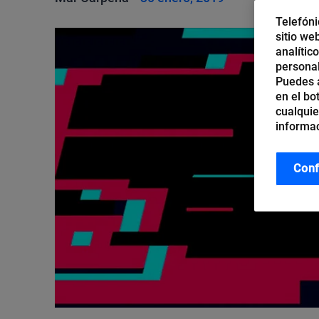
Telefóni
sitio we
analític
personal
Puedes a
en el bo
cualquie
informac
Conf