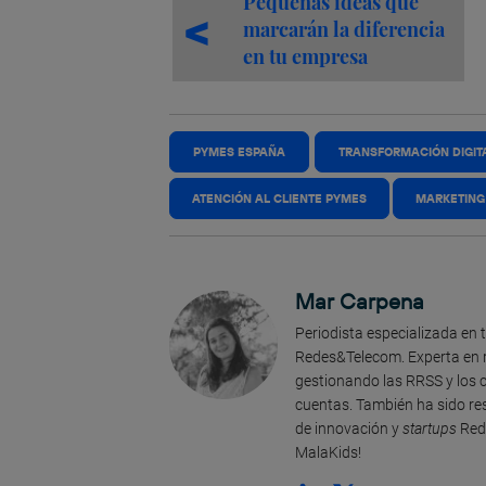
Pequeñas ideas que
marcarán la diferencia
en tu empresa
PYMES ESPAÑA
TRANSFORMACIÓN DIGIT
ATENCIÓN AL CLIENTE PYMES
MARKETING
Mar Carpena
Periodista especializada en
Redes&Telecom. Experta en re
gestionando las RRSS y los
cuentas. También ha sido re
de innovación y
startups
Red 
MalaKids!