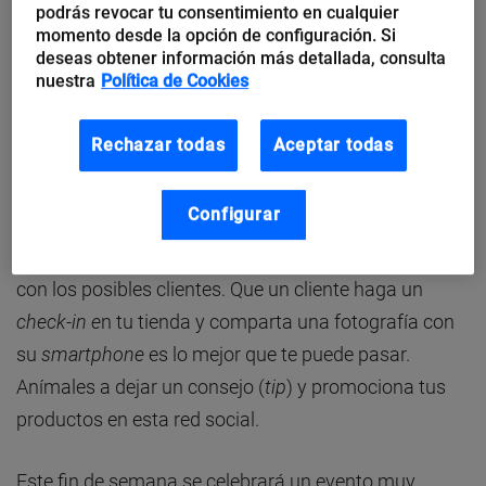
podrás revocar tu consentimiento en cualquier
Facilitar la
interacción con nuestra web móvil
en
momento desde la opción de configuración. Si
el momento de la decisión de compra.
deseas obtener información más detallada, consulta
nuestra
Política de Cookies
Leía hace días que en un establecimiento físico, para
Rechazar todas
Aceptar todas
poder obtener la contraseña de la red wifi, era preciso
enviar un
tweet
o hacer un
check-in
. Hay que
Configurar
potenciar el uso de todas las redes sociales
,
especialmente FourSquare, para poder interaccionar
con los posibles clientes. Que un cliente haga un
check-in e
n tu tienda y comparta una fotografía con
su
smartphone
es lo mejor que te puede pasar.
Anímales a dejar un consejo (
tip
) y promociona tus
productos en esta red social.
Este fin de semana se celebrará un evento muy