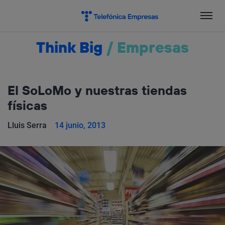
Salta
el
contenido
Think Big
/
Empresas
El SoLoMo y nuestras tiendas
físicas
Lluis Serra
14 junio, 2013