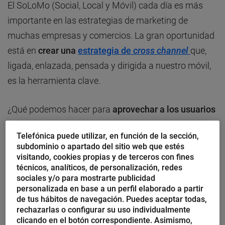
El SoLoMo (Social, Local y Móvil) cada día es más
importante en las estrategias de marketing de
muchas empresas y comercios. La gran oportunidad
está en
crear una
estrategia de
cross channel
que,
ligada, enlazada, pensada y dirigida a nuestro móvil,
es la herramienta clave.
¿Qué podemos hacer para
aprovechar a los usuarios
del SoLoMo?
Telefónica puede utilizar, en función de la sección,
subdominio o apartado del sitio web que estés
Son imprescindibles
tres puntos
:
visitando, cookies propias y de terceros con fines
técnicos, analíticos, de personalización, redes
sociales y/o para mostrarte publicidad
Facilitar el
acceso wifi gratis
a los clientes.
personalizada en base a un perfil elaborado a partir
de tus hábitos de navegación. Puedes aceptar todas,
Dejarles realizar
fotografías o vídeos
de
rechazarlas o configurar su uso individualmente
nuestros productos.
clicando en el botón correspondiente. Asimismo,