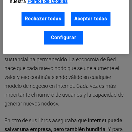
nuestra
Política de Cookies
tan solo cinco años”, apunta.
Rechazar todas
Aceptar todas
P.
En 2004 publicó “Los cinco mandamientos
de la empresa en Internet”. ¿Siguen estando
vigentes?
Configurar
«Hay muchas cosas que han cambiado, pero lo
sustancial ha permanecido. La economía de Red
hace que cada nuevo nodo que se une aumente el
valor y eso continúa siendo válido en cualquier
modelo de negocio en Internet. Cada vez es más
importante el número de usuarios y la capacidad de
generar nuevos nodos».
En otro de sus libros aseguraba que
Internet puede
salvar una empresa, pero también hundirla
. Y para