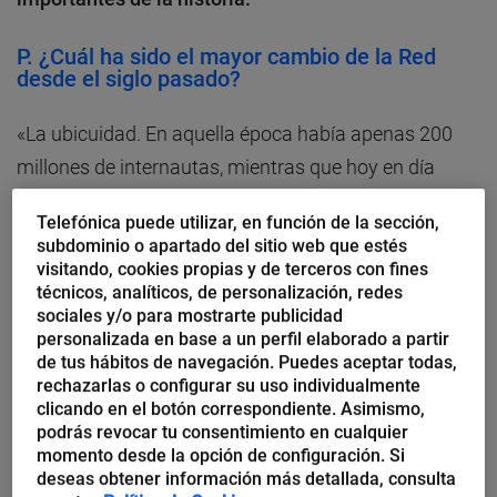
P.
¿Cuál ha sido el mayor cambio de la Red
desde el siglo pasado?
«La ubicuidad. En aquella época había apenas 200
millones de internautas, mientras que hoy en día
estamos cerca de los 4.000 millones. Así, modelos de
Telefónica puede utilizar, en función de la sección,
negocio que entonces no funcionaban hoy resultan
subdominio o apartado del sitio web que estés
perfectamente viables».
visitando, cookies propias y de terceros con fines
técnicos, analíticos, de personalización, redes
sociales y/o para mostrarte publicidad
Carpintier piensa que Internet será una parte
personalizada en base a un perfil elaborado a partir
de tus hábitos de navegación. Puedes aceptar todas,
importante del ecosistema de los modelos de
rechazarlas o configurar su uso individualmente
negocio del siglo XXI. “Necesitamos comunicarnos
clicando en el botón correspondiente. Asimismo,
cada vez con más velocidad y tomar decisiones con
podrás revocar tu consentimiento en cualquier
momento desde la opción de configuración. Si
mayor precisión. Y eso requiere redes muy rápidas y
deseas obtener información más detallada, consulta
el acceso a soluciones que no se podían diseñar hace