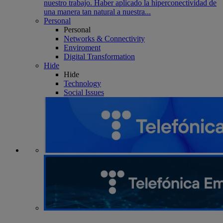
nuestro trabajo. Haber aplicado la hiperconectividad de
una manera tan natural a nuestra...
Personal
Personal
Networks & Connectivity
Enviroment
Digital Transformation
Hide
Hide
Technology
Social Issues