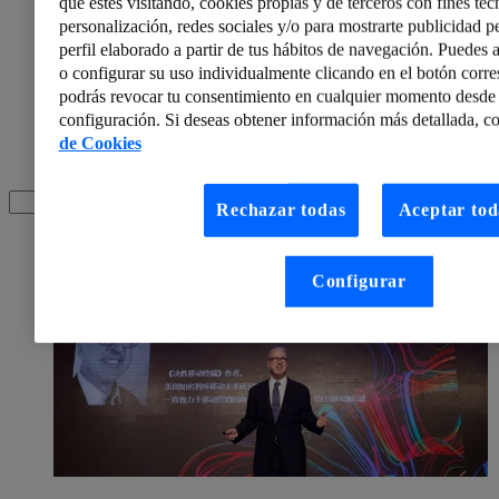
nuestro trabajo. Haber aplicado la hiperconectividad de
que estés visitando, cookies propias y de terceros con fines técn
una manera tan natural a nuestra...
personalización, redes sociales y/o para mostrarte publicidad p
Personal
perfil elaborado a partir de tus hábitos de navegación. Puedes a
Networks & Connectivity
o configurar su uso individualmente clicando en el botón corr
Enviroment
podrás revocar tu consentimiento en cualquier momento desde 
Digital Transformation
configuración. Si deseas obtener información más detallada, co
Hide
Technology
de Cookies
Social Issues
Rechazar todas
Aceptar tod
Configurar