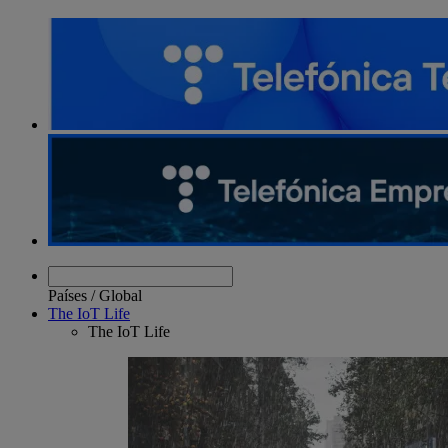
entradas
Países
/
Global
The IoT Life
The IoT Life