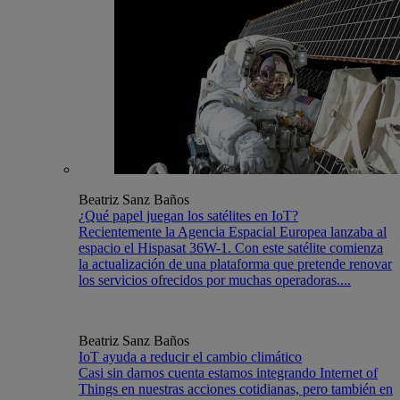
Beatriz Sanz Baños
¿Qué papel juegan los satélites en IoT?
Recientemente la Agencia Espacial Europea lanzaba al
espacio el Hispasat 36W-1. Con este satélite comienza
la actualización de una plataforma que pretende renovar
los servicios ofrecidos por muchas operadoras....
Beatriz Sanz Baños
IoT ayuda a reducir el cambio climático
Casi sin darnos cuenta estamos integrando Internet of
Things en nuestras acciones cotidianas, pero también en