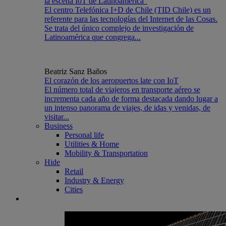
la escena IoT de Latinoamérica”
El centro Telefónica I+D de Chile (TID Chile) es un
referente para las tecnologías del Internet de las Cosas.
Se trata del único complejo de investigación de
Latinoamérica que congrega...
Beatriz Sanz Baños
El corazón de los aeropuertos late con IoT
El número total de viajeros en transporte aéreo se
incrementa cada año de forma destacada dando lugar a
un intenso panorama de viajes, de idas y venidas, de
visitar...
Business
Personal life
Utilities & Home
Mobility & Transportation
Hide
Retail
Industry & Energy
Cities
IoT Evolution