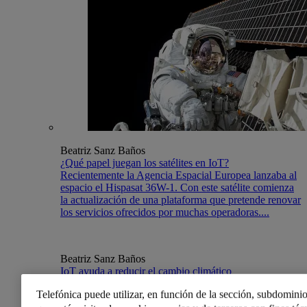
Beatriz Sanz Baños
¿Qué papel juegan los satélites en IoT?
Recientemente la Agencia Espacial Europea lanzaba al
espacio el Hispasat 36W-1. Con este satélite comienza
la actualización de una plataforma que pretende renovar
los servicios ofrecidos por muchas operadoras....
Beatriz Sanz Baños
IoT ayuda a reducir el cambio climático
Casi sin darnos cuenta estamos integrando Internet of
Telefónica puede utilizar, en función de la sección, subdominio
Things en nuestras acciones cotidianas, pero también en