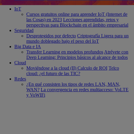
IoT
Cursos gratuitos online para aprender IoT (Internet de
las Cosas) en 2023
Lecciones aprendidas, retos y
perspectivas para Blockchain en el ámbito empresarial
Seguridad
Desprotegidos por defecto
Criptografía Ligera para un
mundo doblegado bajo el peso del IoT
Big Data e IA
Transfer Learning en modelos profundos
Atrévete con
Deep Learning: Principios básicos al alcance de todos
Cloud
Moviéndose a la cloud (II) Calculo de ROI
Telco
cloud: ¿el futuro de las TIC?
Redes
¿En qué consisten los tipos de redes LAN, MAN,
WAN?
La convergencia en redes multiacceso: VoLTE
y VoWIFi