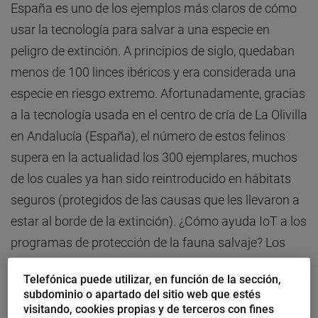
España es uno de los ejemplos más claros de cómo
usar la tecnología para salvar a una especie en
peligro de extinción. A principios de siglo, quedaban
menos de 100 linces ibéricos y era considerada una
especie en riesgo extremo. Afortunadamente, gracias
a la tecnología usada en el centro de cría de La Olivilla
en Andalucía (España), el número de estos felinos
supera en la actualidad los 300 ejemplares, muchos
de los cuales ya han sido reintroducido en hábitats
seguros (protegidos de las causas que les llevaron a
estar al borde de la extinción). ¿Cómo ayuda IoT a los
programas de protección de la fauna salvaje? Los
linces llevan collares conectados que los
Telefónica puede utilizar, en función de la sección,
georeferencian de la misma manera que haría
subdominio o apartado del sitio web que estés
cualquier sistema de gestión conectada de activos.
visitando, cookies propias y de terceros con fines