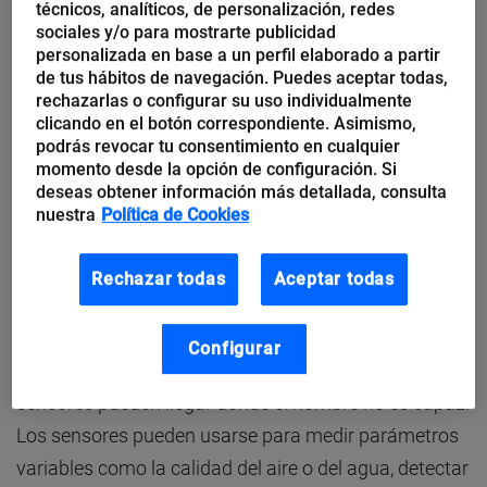
técnicos, analíticos, de personalización, redes
Gracias a su información proporcionada, los
sociales y/o para mostrarte publicidad
científicos pueden estudiar los comportamientos de
personalizada en base a un perfil elaborado a partir
de tus hábitos de navegación. Puedes aceptar todas,
los animales en libertad, sus movimientos y cómo
rechazarlas o configurar su uso individualmente
ocupan el espacio a su disposición. Con la ayuda de
clicando en el botón correspondiente. Asimismo,
drones, además, pueden vigilarlos a distancia de una
podrás revocar tu consentimiento en cualquier
momento desde la opción de configuración. Si
manera menos invasiva que con personas. Los
deseas obtener información más detallada, consulta
investigadores están barajando la posibilidad en un
nuestra
Política de Cookies
futuro cercano de sustituir los incómodos collares a
batería, por sensores subcutáneos imperceptibles, a
Rechazar todas
Aceptar todas
modo de DNI que acompañaría al lince de por vida.
Configurar
Sensores medioambientales
: Está claro que los
sensores pueden llegar donde el hombre no es capaz.
Los sensores pueden usarse para medir parámetros
variables como la calidad del aire o del agua, detectar