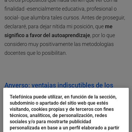
finalidad -esencialmente educativa, profesional o
social- que alumbra tales cursos. Antes de proseguir,
declararé, para dejar nítida mi posición, que
me
significo a favor del autoaprendizaje
, por lo que
considero muy positivamente las metodologías
docentes que lo posibilitan.
Anverso: ventajas indiscutibles de los
MOOC
Telefónica puede utilizar, en función de la sección,
subdominio o apartado del sitio web que estés
Nadie podrá dudar, o eso creo, de las oportunidades
visitando, cookies propias y de terceros con fines
que brindan los programas formativos abiertos para
técnicos, analíticos, de personalización, redes
sociales y/o para mostrarte publicidad
el alumnado. Ventajas muchas veces loadas por
personalizada en base a un perfil elaborado a partir