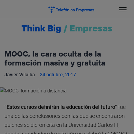
Salta
el
contenido
Think Big
/
Empresas
MOOC, la cara oculta de la
formación masiva y gratuita
Javier Villalba
24 octubre, 2017
“Estos cursos definirán la educación del futuro”
fue
una de las conclusiones con las que se encontraron
quienes se dieron cita en la Universidad Carlos III,
donde a mediados de este año se celebró la
EMOOCS