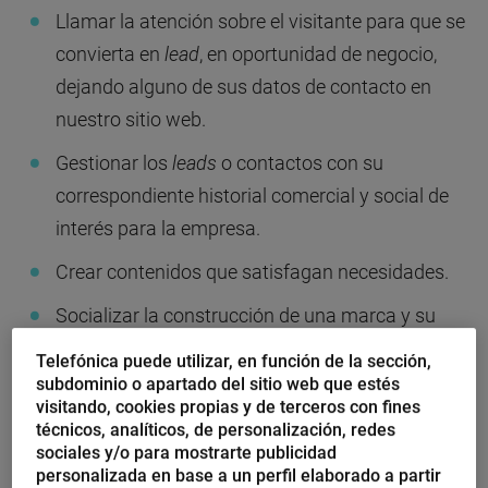
Llamar la atención sobre el visitante para que se
convierta en
lead
, en oportunidad de negocio,
dejando alguno de sus datos de contacto en
nuestro sitio web.
Gestionar los
leads
o contactos con su
correspondiente historial comercial y social de
interés para la empresa.
Crear contenidos que satisfagan necesidades.
Socializar la construcción de una marca y su
comunicación.
Telefónica puede utilizar, en función de la sección,
subdominio o apartado del sitio web que estés
Fidelizar y “enganchar” a los clientes para que
visitando, cookies propias y de terceros con fines
repitan y prescriban.
técnicos, analíticos, de personalización, redes
sociales y/o para mostrarte publicidad
personalizada en base a un perfil elaborado a partir