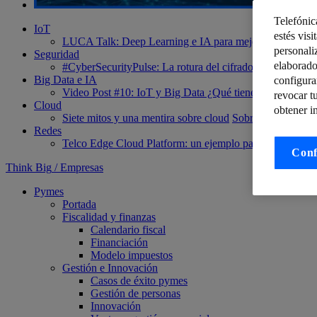
Telefónic
IoT
estés visi
LUCA Talk: Deep Learning e IA para mejorar el tráfico 
personali
Seguridad
elaborado
#CyberSecurityPulse: La rotura del cifrado de WPA2 que
Big Data e IA
configura
Video Post #10: IoT y Big Data ¿Qué tienen que ver?
Te
revocar t
Cloud
obtener i
Siete mitos y una mentira sobre cloud
Sobre la transforma
Redes
Telco Edge Cloud Platform: un ejemplo para demostrar t
Conf
Think Big
/
Empresas
Pymes
Portada
Fiscalidad y finanzas
Calendario fiscal
Financiación
Modelo impuestos
Gestión e Innovación
Casos de éxito pymes
Gestión de personas
Innovación