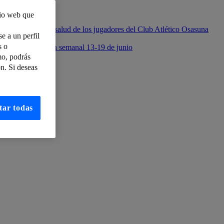
tio web que
iento deportivo y salud de los jugadores del Club Atlético Osasuna
e a un perfil
s o
seguridad: Boletín semanal 13-19 de junio
mo, podrás
n. Si deseas
tar todas