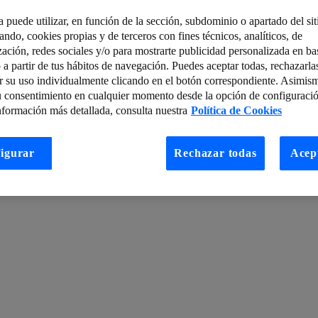
a puede utilizar, en función de la sección, subdominio o apartado del si
tando, cookies propias y de terceros con fines técnicos, analíticos, de
en tiempos de Covid 19
Espinilleras Conectadas para mejorar el rendim
zación, redes sociales y/o para mostrarte publicidad personalizada en bas
 a partir de tus hábitos de navegación. Puedes aceptar todas, rechazarla
 puede poner en jaque nuestra seguridad inalámbrica
Noticias de Ciber
r su uso individualmente clicando en el botón correspondiente. Asimis
lemedicina, la nueva era de la atención sanitaria
u consentimiento en cualquier momento desde la opción de configuració
nformación más detallada, consulta nuestra
Política de Cookies
ción digital, las tecnologías habilitadoras y algunas cifras
odo su potencial
Retos para las redes en 2019
igurar
Rechazar todas
Acep