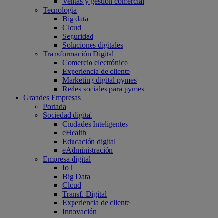
Ventas y gestión comercial
Tecnología
Big data
Cloud
Seguridad
Soluciones digitales
Transformación Digital
Comercio electrónico
Experiencia de cliente
Marketing digital pymes
Redes sociales para pymes
Grandes Empresas
Portada
Sociedad digital
Ciudades Inteligentes
eHealth
Educación digital
eAdministración
Empresa digital
IoT
Big Data
Cloud
Transf. Digital
Experiencia de cliente
Innovación